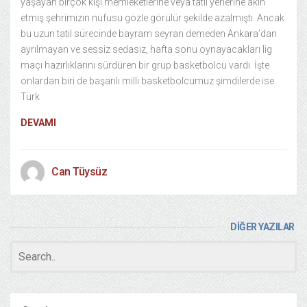
yaşayan birçok kişi memleketlerine veya tatil yerlerine akın
etmiş şehrimizin nüfusu gözle görülür şekilde azalmıştı. Ancak
bu uzun tatil sürecinde bayram seyran demeden Ankara’dan
ayrılmayan ve sessiz sedasız, hafta sonu oynayacakları lig
maçı hazırlıklarını sürdüren bir grup basketbolcu vardı. İşte
onlardan biri de başarılı milli basketbolcumuz şimdilerde ise
Türk
DEVAMI
Can Tüysüz
DİĞER YAZILAR