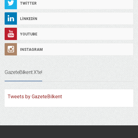
TWITTER
LINKEDIN
YOUTUBE
INSTAGRAM
GazeteBilkent X’te!
Tweets by GazeteBilkent