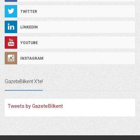
TWITTER
LINKEDIN
YOUTUBE
INSTAGRAM
GazeteBilkent X’te!
Tweets by GazeteBilkent