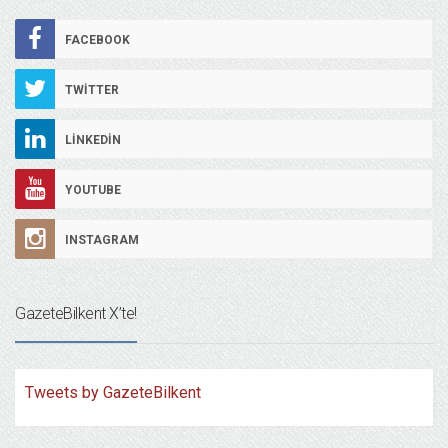
FACEBOOK
TWITTER
LINKEDIN
YOUTUBE
INSTAGRAM
GazeteBilkent X’te!
Tweets by GazeteBilkent