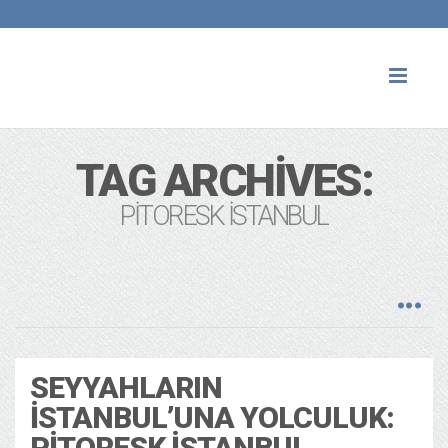
Toggl
naviga
TAG ARCHIVES:
PITORESK ISTANBUL
SEYYAHLARIN
İSTANBUL’UNA YOLCULUK:
PITORESK İSTANBUL