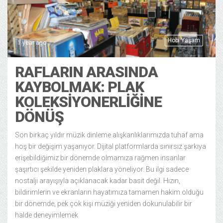
Hobi Yaşam
1 year ago
RAFLARIN ARASINDA
KAYBOLMAK: PLAK
KOLEKSİYONERLİĞİNE
DÖNÜŞ
Son birkaç yıldır müzik dinleme alışkanlıklarımızda tuhaf ama
hoş bir değişim yaşanıyor. Dijital platformlarda sınırsız şarkıya
erişebildiğimiz bir dönemde olmamıza rağmen insanlar
şaşırtıcı şekilde yeniden plaklara yöneliyor. Bu ilgi sadece
nostalji arayışıyla açıklanacak kadar basit değil. Hızın,
bildirimlerin ve ekranların hayatımıza tamamen hakim olduğu
bir dönemde, pek çok kişi müziği yeniden dokunulabilir bir
halde deneyimlemek