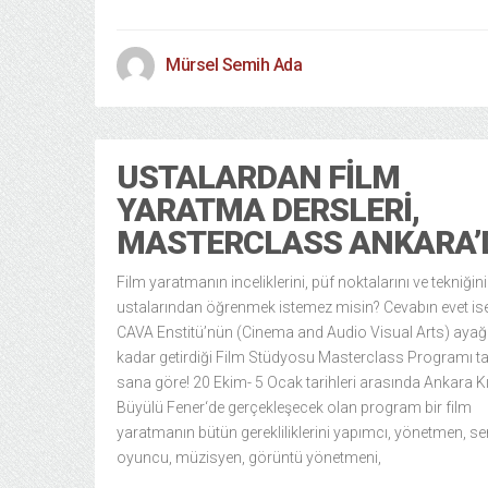
Mürsel Semih Ada
USTALARDAN FILM
YARATMA DERSLERI,
MASTERCLASS ANKARA’
Film yaratmanın inceliklerini, püf noktalarını ve tekniğini
ustalarından öğrenmek istemez misin? Cevabın evet is
CAVA Enstitü’nün (Cinema and Audio Visual Arts) ayağ
kadar getirdiği Film Stüdyosu Masterclass Programı 
sana göre! 20 Ekim- 5 Ocak tarihleri arasında Ankara Kı
Büyülü Fener‘de gerçekleşecek olan program bir film
yaratmanın bütün gerekliliklerini yapımcı, yönetmen, se
oyuncu, müzisyen, görüntü yönetmeni,