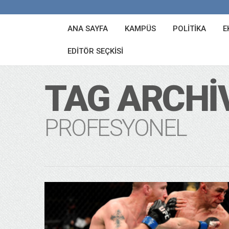
ANA SAYFA
KAMPÜS
POLITIKA
E
EDITÖR SEÇKISI
TAG ARCHI
PROFESYONEL