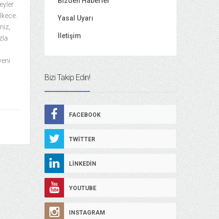
Bizden Haberler
eyler
lkece.
Yasal Uyarı
miz,
İletişim
zla
yeni
Bizi Takip Edin!
FACEBOOK
TWITTER
LINKEDIN
YOUTUBE
INSTAGRAM