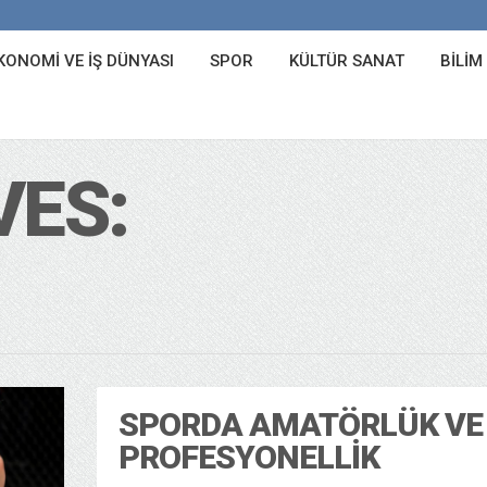
KONOMI VE İŞ DÜNYASI
SPOR
KÜLTÜR SANAT
BILIM
VES:
SPORDA AMATÖRLÜK VE
PROFESYONELLIK