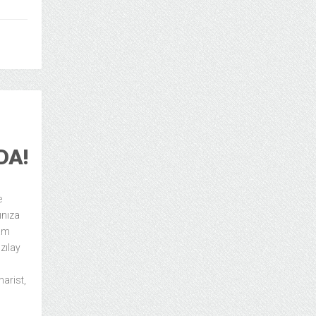
DA!
e
ınıza
tam
zılay
narist,