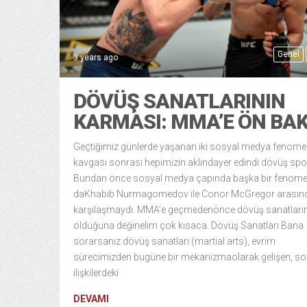
Genel
3 years ago
DÖVÜŞ SANATLARININ
KARMASI: MMA’E ÖN BAK
Geçtiğimiz günlerde yaşanan iki sosyal medya fenome
kavgası sonrası hepimizin aklındayer edindi dövüş spor
Bundan önce sosyal medya çapında başka bir fenome
daKhabib Nurmagomedov ile Conor McGregor arasın
karşılaşmaydı. MMA’e geçmedenönce dövüş sanatların
olduğuna değinelim çok kısaca. Dövüş Sanatları Bana
sorarsanız dövüş sanatları (martial arts), evrim
sürecimizden bugüne bir mekanizmaolarak gelişen, so
ilişkilerdeki
DEVAMI