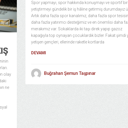
Spor yapmayı, spor hakkında konuşmayı ve sportif bir
yetiştirmeyi gündelik bir iş hâline getirmiş durumdayız ü
Artık daha fazla spor kanalımız, daha fazla spor tesisi
daha fazla yatırımcı desteğimiz ve en önemlisi daha fa
Spor
merakımız var. Sokaklarda iki taşı direk yapıp gazoz
kapağıyla top oynayan çocuklardık bizler. Fakat şimdi 
yetişen gençleri, ellerinde raketle kortlarda
IŞ
DEVAMI
ninin
ları.
Buğrahan Şemun Taşpınar
n olay
daki
ın ne
syal