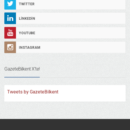
TWITTER
LINKEDIN
YOUTUBE
INSTAGRAM
GazeteBilkent X’te!
Tweets by GazeteBilkent