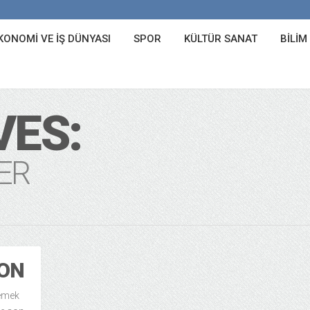
KONOMI VE İŞ DÜNYASI
SPOR
KÜLTÜR SANAT
BILIM
VES:
ER
TON
demek