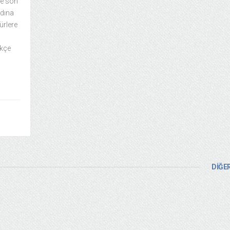
de son
adına
ürlere
ikçe
DİĞER