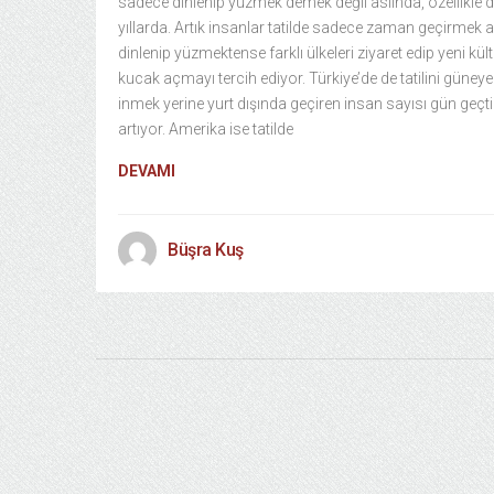
sadece dinlenip yüzmek demek değil aslında, özellikle 
yıllarda. Artık insanlar tatilde sadece zaman geçirmek 
dinlenip yüzmektense farklı ülkeleri ziyaret edip yeni kült
kucak açmayı tercih ediyor. Türkiye’de de tatilini güneye
inmek yerine yurt dışında geçiren insan sayısı gün geçt
artıyor. Amerika ise tatilde
DEVAMI
Büşra Kuş