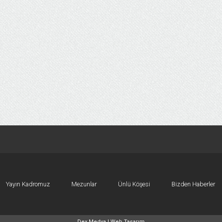
Yayın Kadromuz
Mezunlar
Ünlü Köşesi
Bizden Haberler
Dex Medya |
Web Tasarım