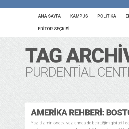
ANA SAYFA
KAMPÜS
POLITIKA
E
EDITÖR SEÇKISI
TAG ARCHI
PURDENTIAL CENT
AMERIKA REHBERI: BOS
Yazı dizimin önceki yazılarında da belirttiğim gibi tatil 