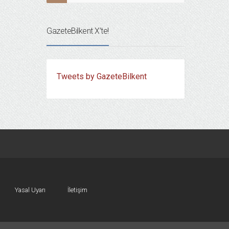
GazeteBilkent X’te!
Tweets by GazeteBilkent
Yasal Uyarı
İletişim