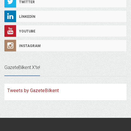
TWITTER
LINKEDIN
YOUTUBE
INSTAGRAM
GazeteBilkent X’te!
Tweets by GazeteBilkent