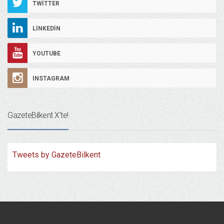
TWITTER
LINKEDIN
YOUTUBE
INSTAGRAM
GazeteBilkent X’te!
Tweets by GazeteBilkent