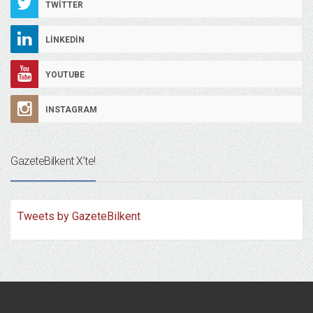
TWITTER
LINKEDIN
YOUTUBE
INSTAGRAM
GazeteBilkent X’te!
Tweets by GazeteBilkent