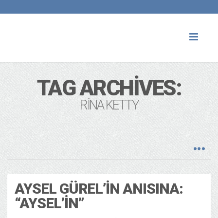
Toggl
naviga
TAG ARCHIVES:
RINA KETTY
AYSEL GÜREL’IN ANISINA:
“AYSEL’IN”