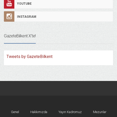
YOUTUBE
INSTAGRAM
GazeteBilkent X’te!
Tweets by GazeteBilkent
Genel
Hakkımızda
Yayın Kadromuz
Mezunlar