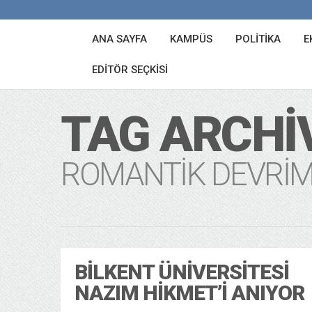
ANA SAYFA
KAMPÜS
POLITIKA
E
EDITÖR SEÇKISI
TAG ARCHI
ROMANTIK DEVRIM
BILKENT ÜNIVERSITESI
NAZIM HIKMET’I ANIYOR