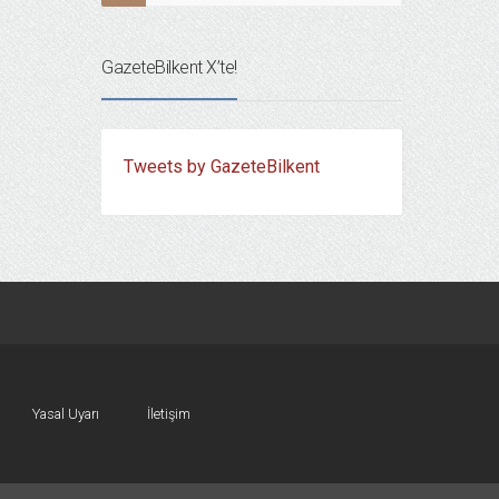
GazeteBilkent X’te!
Tweets by GazeteBilkent
Yasal Uyarı
İletişim