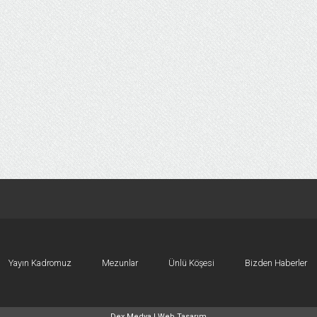
Yayın Kadromuz
Mezunlar
Ünlü Köşesi
Bizden Haberler
Dex Medya |
Web Tasarım