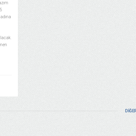
Nazım
25
 adına
lacak.
inen
DİĞER