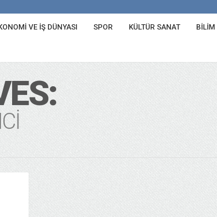
KONOMI VE İŞ DÜNYASI
SPOR
KÜLTÜR SANAT
BILIM
VES:
CI