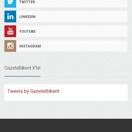
TWITTER
LINKEDIN
YOUTUBE
INSTAGRAM
GazeteBilkent X’te!
Tweets by GazeteBilkent