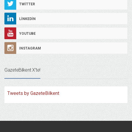
TWITTER
LINKEDIN
YOUTUBE
INSTAGRAM
GazeteBilkent X’te!
Tweets by GazeteBilkent