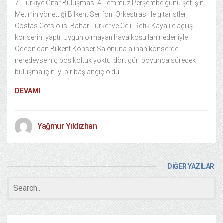
7. Türkiye Gitar Buluşması 4 Temmuz Perşembe günü şef Işın
Metin’in yönettiği Bilkent Senfoni Orkestrası ile gitaristler;
Costas Cotsiolis, Bahar Türker ve Celil Refik Kaya ile açılış
konserini yaptı. Uygun olmayan hava koşulları nedeniyle
Odeon’dan Bilkent Konser Salonuna alınan konserde
neredeyse hiç boş koltuk yoktu, dört gün boyunca sürecek
buluşma için iyi bir başlangıç oldu.
DEVAMI
Yağmur Yıldızhan
DİĞER YAZILAR