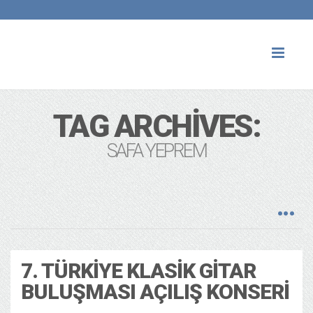
Toggl
naviga
TAG ARCHIVES:
SAFA YEPREM
7. TÜRKIYE KLASIK GITAR
BULUŞMASI AÇILIŞ KONSERI