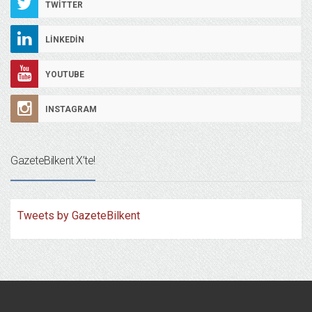
TWITTER
LINKEDIN
YOUTUBE
INSTAGRAM
GazeteBilkent X’te!
Tweets by GazeteBilkent