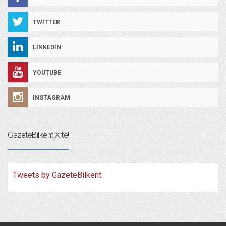
TWITTER
LINKEDIN
YOUTUBE
INSTAGRAM
GazeteBilkent X’te!
Tweets by GazeteBilkent