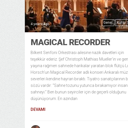
Genel
Kültür
4 years ago
MAGICAL RECORDER
Bilkent Senfoni Orkestrası ailesine nazik davetleri için
teşekkür ederiz. Şef Christoph Mathias Mueller’in ve ge
yaşına rağmen sahnede harikalar yaratan blok flütçü L
Horsch’un Magical Recorder adlı konseri Ankaralı müz
severleri kendine hayran bıraktı. Tiyatro sanatçılarının b
sözü vardır: “Sahne tozunu yutunca bırakamıyor insan
sahneyi.” Ben bunun seyirciler için de geçerli olduğunu
düşünüyorum. En azından
DEVAMI