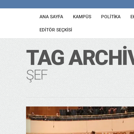
ANA SAYFA
KAMPÜS
POLITIKA
E
EDITÖR SEÇKISI
TAG ARCHI
ŞEF