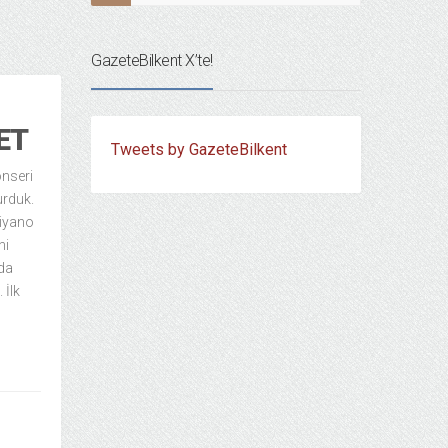
GazeteBilkent X’te!
ET
Tweets by GazeteBilkent
onseri
urduk.
Piyano
ni
da
 İlk