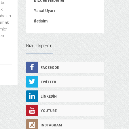
Bizden Haberler
 bu
ak
Yasal Uyarı
abaları
İletişim
okumak
imler
zını
Bizi Takip Edin!
FACEBOOK
TWITTER
LINKEDIN
YOUTUBE
INSTAGRAM