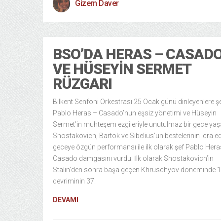
Gizem Daver
BSO’DA HERAS – CASAD
VE HÜSEYIN SERMET
RÜZGARI
Bilkent Senfoni Orkestrası 25 Ocak günü dinleyenlere ş
Pablo Heras – Casado’nun eşsiz yönetimi ve Hüseyin
Sermet’in muhteşem ezgileriyle unutulmaz bir gece yaş
Shostakovich, Bartok ve Sibelius’un bestelerinin icra ed
geceye özgün performansı ile ilk olarak şef Pablo Hera
Casado damgasını vurdu. İlk olarak Shostakovich’in
Stalin’den sonra başa geçen Khruschyov döneminde 
devriminin 37.
DEVAMI