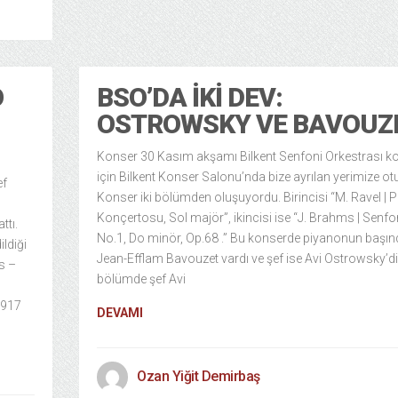
O
BSO’DA İKI DEV:
OSTROWSKY VE BAVOUZ
Konser 30 Kasım akşamı Bilkent Senfoni Orkestrası k
için Bilkent Konser Salonu’nda bize ayrılan yerimize ot
ef
Konser iki bölümden oluşuyordu. Birincisi “M. Ravel | 
Konçertosu, Sol majör”, ikincisi ise “J. Brahms | Senfo
attı.
No.1, Do minör, Op.68 .” Bu konserde piyanonun başın
ildiği
Jean-Efflam Bavouzet vardı ve şef ise Avi Ostrowsky’di.
s –
bölümde şef Avi
1917
DEVAMI
Ozan Yiğit Demirbaş