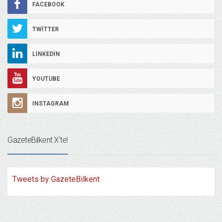
FACEBOOK
TWITTER
LINKEDIN
YOUTUBE
INSTAGRAM
GazeteBilkent X’te!
Tweets by GazeteBilkent