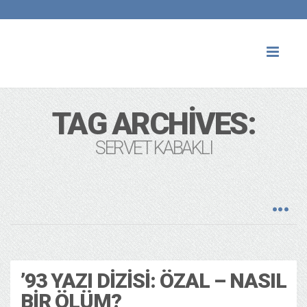
Toggl
naviga
TAG ARCHIVES:
SERVET KABAKLI
Tarih
13 years ago
’93 YAZI DIZISI: ÖZAL – NASIL
BIR ÖLÜM?