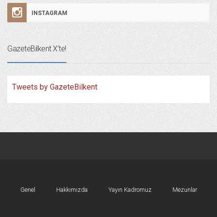
INSTAGRAM
GazeteBilkent X’te!
Tweets by GazeteBilkent
Genel
Hakkımızda
Yayın Kadromuz
Mezunlar