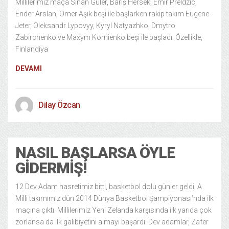
Millilerimiz maça Sinan Güler, Barış Hersek, Emir Preldzic,
Ender Arslan, Ömer Aşık beşi ile başlarken rakip takım Eugene
Jeter, Oleksandr Lypovyy, Kyryl Natyazhko, Dmytro
Zabirchenko ve Maxym Kornienko beşi ile başladı. Özellikle,
Finlandiya
DEVAMI
Dilay Özcan
NASIL BAŞLARSA ÖYLE
GIDERMIŞ!
12 Dev Adam hasretimiz bitti, basketbol dolu günler geldi. A
Milli takımımız dün 2014 Dünya Basketbol Şampiyonası’nda ilk
maçına çıktı. Millilerimiz Yeni Zelanda karşısında ilk yarıda çok
zorlansa da ilk galibiyetini almayı başardı. Dev adamlar, Zafer