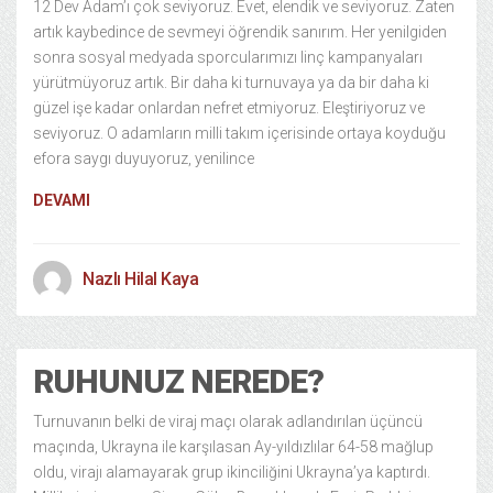
12 Dev Adam’ı çok seviyoruz. Evet, elendik ve seviyoruz. Zaten
artık kaybedince de sevmeyi öğrendik sanırım. Her yenilgiden
sonra sosyal medyada sporcularımızı linç kampanyaları
yürütmüyoruz artık. Bir daha ki turnuvaya ya da bir daha ki
güzel işe kadar onlardan nefret etmiyoruz. Eleştiriyoruz ve
seviyoruz. O adamların milli takım içerisinde ortaya koyduğu
efora saygı duyuyoruz, yenilince
DEVAMI
Nazlı Hilal Kaya
RUHUNUZ NEREDE?
Turnuvanın belki de viraj maçı olarak adlandırılan üçüncü
maçında, Ukrayna ile karşılasan Ay-yıldızlılar 64-58 mağlup
oldu, virajı alamayarak grup ikinciliğini Ukrayna’ya kaptırdı.