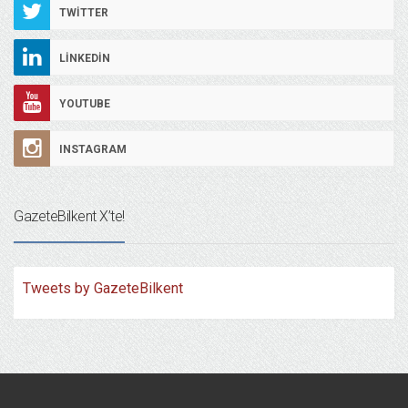
TWITTER
LINKEDIN
YOUTUBE
INSTAGRAM
GazeteBilkent X’te!
Tweets by GazeteBilkent