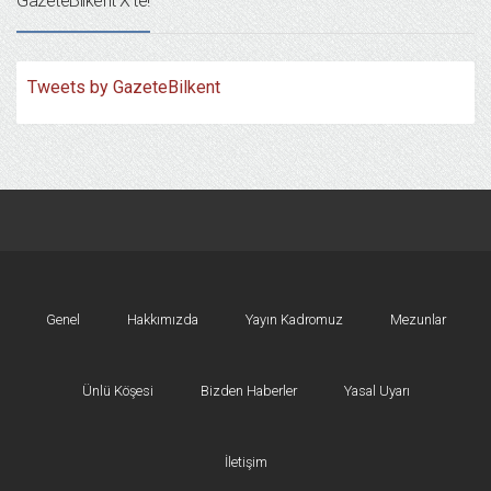
GazeteBilkent X’te!
Tweets by GazeteBilkent
Genel
Hakkımızda
Yayın Kadromuz
Mezunlar
Ünlü Köşesi
Bizden Haberler
Yasal Uyarı
İletişim