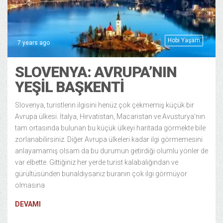
Hobi Yaşam
7 years ago
SLOVENYA: AVRUPA’NIN
YEŞIL BAŞKENTI
Slovenya, turistlerin ilgisini henüz çok çekmemiş küçük bir
Avrupa ülkesi. İtalya, Hırvatistan, Macaristan ve Avusturya’nın
tam ortasında bulunan bu küçük ülkeyi haritada görmekte bile
zorlanabilirsiniz. Diğer Avrupa ülkeleri kadar ilgi görmemesini
anlayamamış olsam da bu durumun getirdiği olumlu yönler de
var elbette. Gittiğiniz her yerde turist kalabalığından ve
gürültüsünden bunaldıysanız buranın çok ilgi görmüyor
olmasına
DEVAMI