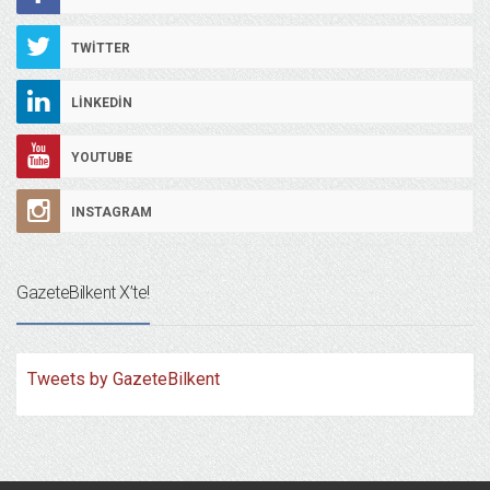
TWITTER
LINKEDIN
YOUTUBE
INSTAGRAM
GazeteBilkent X’te!
Tweets by GazeteBilkent