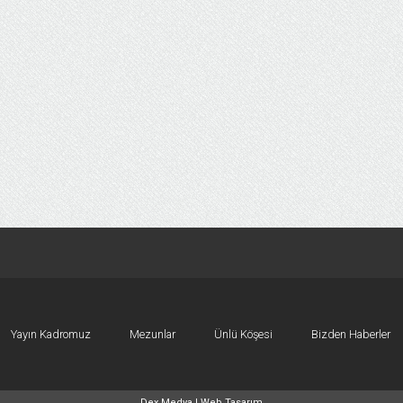
Yayın Kadromuz
Mezunlar
Ünlü Köşesi
Bizden Haberler
Dex Medya |
Web Tasarım