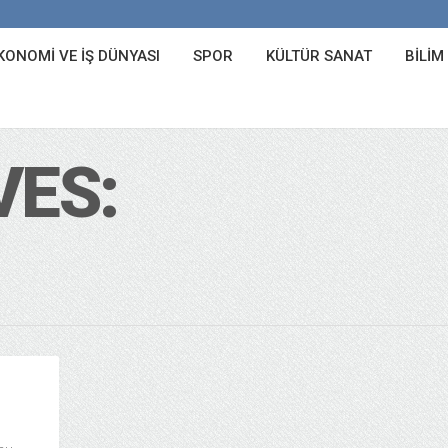
KONOMI VE İŞ DÜNYASI
SPOR
KÜLTÜR SANAT
BILIM
VES: