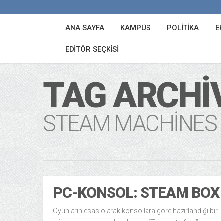
ANA SAYFA
KAMPÜS
POLITIKA
E
EDITÖR SEÇKISI
TAG ARCHI
STEAM MACHINES
PC-KONSOL: STEAM BOX
Oyunların esas olarak konsollara göre hazırlandığı bir