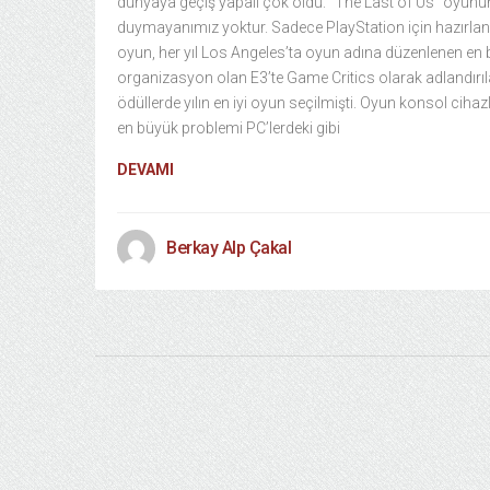
dünyaya geçiş yapalı çok oldu. “The Last of Us” oyun
duymayanımız yoktur. Sadece PlayStation için hazırla
oyun, her yıl Los Angeles’ta oyun adına düzenlenen en
organizasyon olan E3’te Game Critics olarak adlandırı
ödüllerde yılın en iyi oyun seçilmişti. Oyun konsol cihaz
en büyük problemi PC’lerdeki gibi
DEVAMI
Berkay Alp Çakal