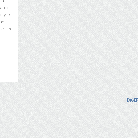
unu
nan bu
 büyük
lan
larının
DİĞER