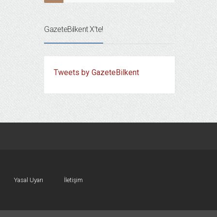
GazeteBilkent X’te!
Tweets by GazeteBilkent
Yasal Uyarı
İletişim