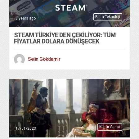
Bilim Teknoloji
3 years ago
STEAM TÜRKIYE’DEN ÇEKILIYOR: TÜM
FIYATLAR DOLARA DÖNÜŞECEK
Selin Gökdemir
Kültür Sanat
17/01/2023