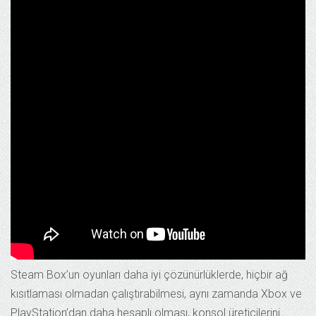
Steam Box’un oyunları daha iyi çözünürlüklerde, hiçbir ağ
kısıtlaması olmadan çalıştırabilmesi, aynı zamanda Xbox ve
PlayStation’dan daha hesaplı olması, konsol üreticilerini