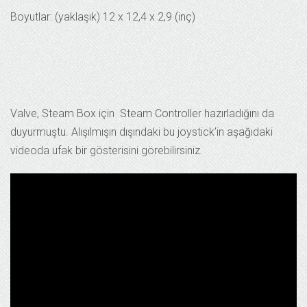
Boyutlar: (yaklaşık) 12 x 12,4 x 2,9 (inç)
Valve, Steam Box için Steam Controller hazırladığını da
duyurmuştu. Alışılmışın dışındaki bu joystick’in aşağıdaki
videoda ufak bir gösterisini görebilirsiniz.