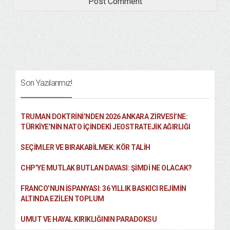
Son Yazılarımız!
TRUMAN DOKTRINI’NDEN 2026 ANKARA ZIRVESI’NE:
TÜRKIYE’NIN NATO İÇINDEKI JEOSTRATEJIK AĞIRLIĞI
SEÇIMLER VE BIRAKABILMEK: KÖR TALIH
CHP’YE MUTLAK BUTLAN DAVASI: ŞİMDİ NE OLACAK?
FRANCO’NUN İSPANYASI: 36 YILLIK BASKICI REJIMIN
ALTINDA EZILEN TOPLUM
UMUT VE HAYAL KIRIKLIĞININ PARADOKSU