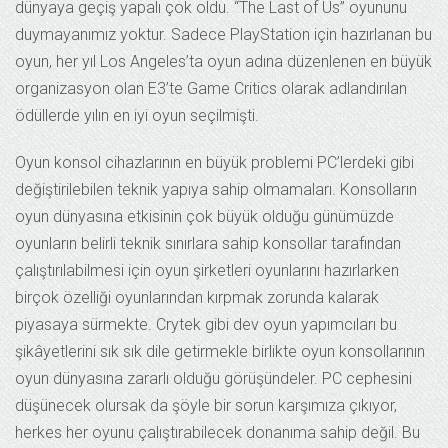
dünyaya geçiş yapalı çok oldu. “The Last of Us” oyununu
duymayanımız yoktur. Sadece PlayStation için hazırlanan bu
oyun, her yıl Los Angeles’ta oyun adına düzenlenen en büyük
organizasyon olan E3’te Game Critics olarak adlandırılan
ödüllerde yılın en iyi oyun seçilmişti.
Oyun konsol cihazlarının en büyük problemi PC’lerdeki gibi
değiştirilebilen teknik yapıya sahip olmamaları. Konsolların
oyun dünyasına etkisinin çok büyük olduğu günümüzde
oyunların belirli teknik sınırlara sahip konsollar tarafından
çalıştırılabilmesi için oyun şirketleri oyunlarını hazırlarken
birçok özelliği oyunlarından kırpmak zorunda kalarak
piyasaya sürmekte. Crytek gibi dev oyun yapımcıları bu
şikâyetlerini sık sık dile getirmekle birlikte oyun konsollarının
oyun dünyasına zararlı olduğu görüşündeler. PC cephesini
düşünecek olursak da şöyle bir sorun karşımıza çıkıyor,
herkes her oyunu çalıştırabilecek donanıma sahip değil. Bu