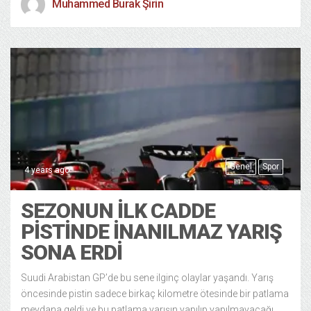
Muhammed Burak Şirin
Genel
Spor
4 years ago
SEZONUN İLK CADDE
PİSTİNDE İNANILMAZ YARIŞ
SONA ERDİ
Suudi Arabistan GP’de bu sene ilginç olaylar yaşandı. Yarış
öncesinde pistin sadece birkaç kilometre ötesinde bir patlama
meydana geldi ve bu patlama yarışın yapılıp yapılmayacağı