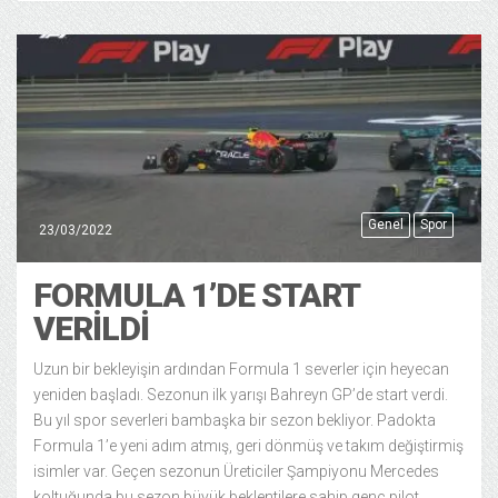
Genel
Spor
23/03/2022
FORMULA 1’DE START
VERİLDİ
Uzun bir bekleyişin ardından Formula 1 severler için heyecan
yeniden başladı. Sezonun ilk yarışı Bahreyn GP’de start verdi.
Bu yıl spor severleri bambaşka bir sezon bekliyor. Padokta
Formula 1’e yeni adım atmış, geri dönmüş ve takım değiştirmiş
isimler var. Geçen sezonun Üreticiler Şampiyonu Mercedes
koltuğunda bu sezon büyük beklentilere sahip genç pilot