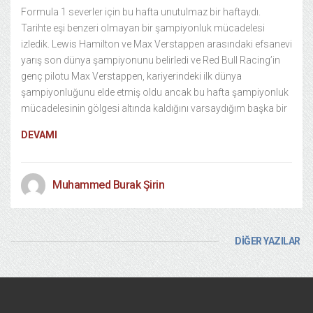
Formula 1 severler için bu hafta unutulmaz bir haftaydı.
Tarihte eşi benzeri olmayan bir şampiyonluk mücadelesi
izledik. Lewis Hamilton ve Max Verstappen arasındaki efsanevi
yarış son dünya şampiyonunu belirledi ve Red Bull Racing’in
genç pilotu Max Verstappen, kariyerindeki ilk dünya
şampiyonluğunu elde etmiş oldu ancak bu hafta şampiyonluk
mücadelesinin gölgesi altında kaldığını varsaydığım başka bir
DEVAMI
Muhammed Burak Şirin
DİĞER YAZILAR