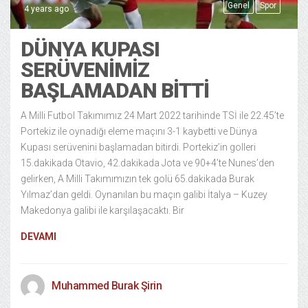
Genel
Spor
4 years ago
DÜNYA KUPASI
SERÜVENİMİZ
BAŞLAMADAN BİTTİ
A Milli Futbol Takımımız 24 Mart 2022 tarihinde TSİ ile 22.45’te
Portekiz ile oynadığı eleme maçını 3-1 kaybetti ve Dünya
Kupası serüvenini başlamadan bitirdi. Portekiz’in golleri
15.dakikada Otavio, 42.dakikada Jota ve 90+4’te Nunes’den
gelirken, A Milli Takımımızın tek golü 65.dakikada Burak
Yılmaz’dan geldi. Oynanılan bu maçın galibi İtalya – Kuzey
Makedonya galibi ile karşılaşacaktı. Bir
DEVAMI
Muhammed Burak Şirin