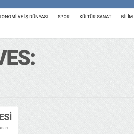
KONOMI VE İŞ DÜNYASI
SPOR
KÜLTÜR SANAT
BILIM
VES:
ESI
radan