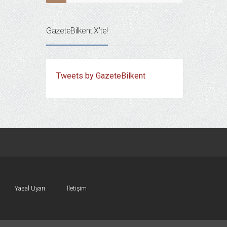
GazeteBilkent X’te!
Tweets by GazeteBilkent
Yasal Uyarı
İletişim