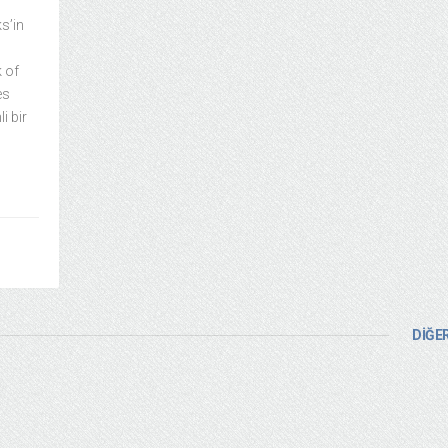
s’in
k of
es
i bir
DİĞER