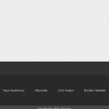
Yayın Kadromuz
Mezunlar
Ünlü Köşesi
Bizden Haberler
Dex Medya |
Web Tasarım