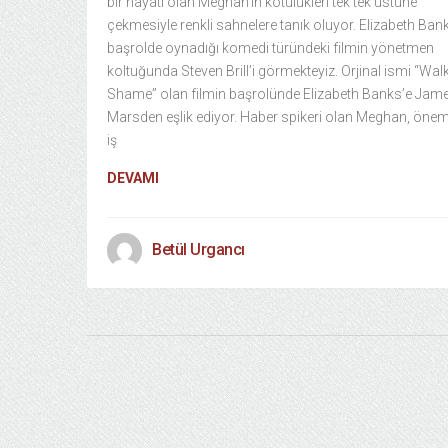
bir hayatı olan Meghan’ın kötülükleri tek tek üstüne
çekmesiyle renkli sahnelere tanık oluyor. Elizabeth Bank
başrolde oynadığı komedi türündeki filmin yönetmen
koltuğunda Steven Brill’i görmekteyiz. Orjinal ismi “Wal
Shame” olan filmin başrolünde Elizabeth Banks’e Jam
Marsden eşlik ediyor. Haber spikeri olan Meghan, öneml
iş
DEVAMI
Betül Urgancı