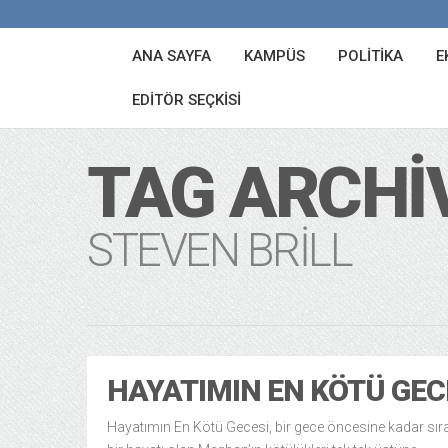
ANA SAYFA
KAMPÜS
POLITIKA
E
EDITÖR SEÇKISI
TAG ARCHI
STEVEN BRILL
HAYATIMIN EN KÖTÜ GEC
Hayatımın En Kötü Gecesi, bir gece öncesine kadar sı