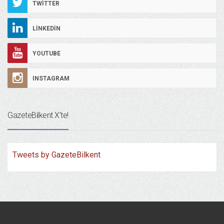
TWITTER
LINKEDIN
YOUTUBE
INSTAGRAM
GazeteBilkent X’te!
Tweets by GazeteBilkent