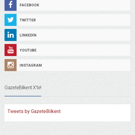
FACEBOOK
TWITTER
LINKEDIN
YOUTUBE
INSTAGRAM
GazeteBilkent X’te!
Tweets by GazeteBilkent