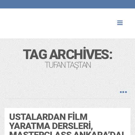
Toggl
naviga
TAG ARCHIVES:
TUFAN TAŞTAN
USTALARDAN FILM
YARATMA DERSLERI,
MASTERCLASS ANKARA’DA!