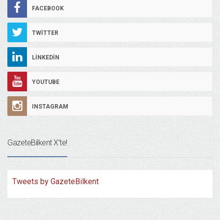
FACEBOOK
TWITTER
LINKEDIN
YOUTUBE
INSTAGRAM
GazeteBilkent X’te!
Tweets by GazeteBilkent