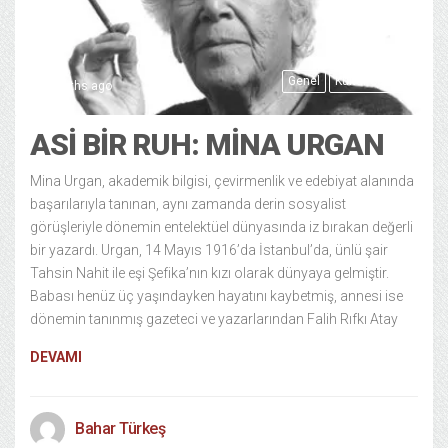
Genel
Kültür Sanat
8 months ago
ASI BIR RUH: MINA URGAN
Mina Urgan, akademik bilgisi, çevirmenlik ve edebiyat alanında
başarılarıyla tanınan, aynı zamanda derin sosyalist
görüşleriyle dönemin entelektüel dünyasında iz bırakan değerli
bir yazardı. Urgan, 14 Mayıs 1916’da İstanbul’da, ünlü şair
Tahsin Nahit ile eşi Şefika’nın kızı olarak dünyaya gelmiştir.
Babası henüz üç yaşındayken hayatını kaybetmiş, annesi ise
dönemin tanınmış gazeteci ve yazarlarından Falih Rıfkı Atay
DEVAMI
Bahar Türkeş