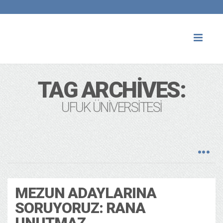
Toggl
naviga
TAG ARCHIVES:
UFUK ÜNIVERSITESI
MEZUN ADAYLARINA
SORUYORUZ: RANA
UNUTMAZ