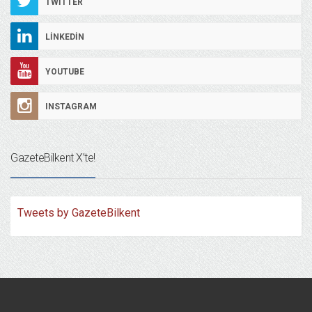
TWITTER
LINKEDIN
YOUTUBE
INSTAGRAM
GazeteBilkent X’te!
Tweets by GazeteBilkent