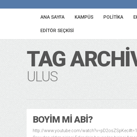
ANA SAYFA
KAMPÜS
POLITIKA
E
EDITÖR SEÇKISI
TAG ARCHI
ULUS
BOYIM MI ABI?
http://www.youtube.com/watch?v=pD2osZSpKec#t=