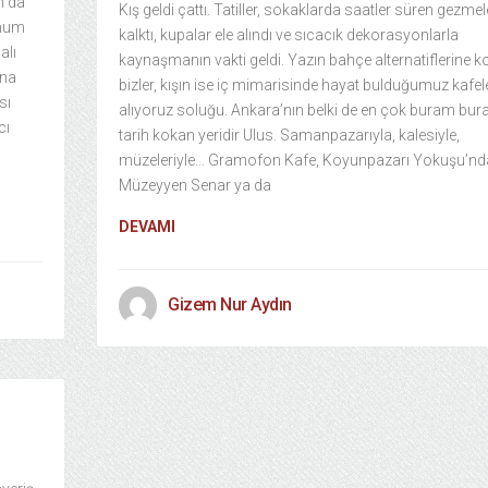
n da
Kış geldi çattı. Tatiller, sokaklarda saatler süren gezmel
unum
kalktı, kupalar ele alındı ve sıcacık dekorasyonlarla
alı
kaynaşmanın vakti geldi. Yazın bahçe alternatiflerine 
ana
bizler, kışın ise iç mimarisinde hayat bulduğumuz kafel
sı
alıyoruz soluğu. Ankara’nın belki de en çok buram bu
cı
tarih kokan yeridir Ulus. Samanpazarıyla, kalesiyle,
müzeleriyle… Gramofon Kafe, Koyunpazarı Yokuşu’nd
Müzeyyen Senar ya da
DEVAMI
Gizem Nur Aydın