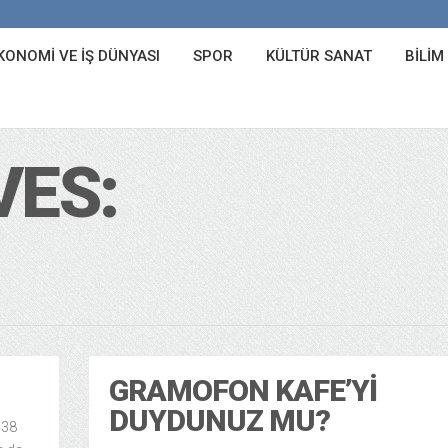
KONOMI VE İŞ DÜNYASI
SPOR
KÜLTÜR SANAT
BILIM
VES:
GRAMOFON KAFE’YI
DUYDUNUZ MU?
138