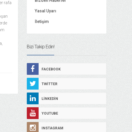
Bizden Haberler
er rafa
Yasal Uyarı
koşan
İletişim
erde
ram
a,
Bizi Takip Edin!
FACEBOOK
TWITTER
LINKEDIN
YOUTUBE
INSTAGRAM