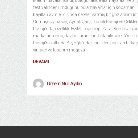
Malum havalar ısındı, soluğu tatilde alamayanlar ve alı
festivalinden umduğunu bulamayanlar için kocaman, i
bayıltan avmler dışında nereler varmış bir göz atalım is
Gümüşsoy pasajı, Aynalı Çarşı, Tunalı Pasajı ve Çelikler
Pasajı’nda, özellikle H&M, Topshop, Zara, Bershka gibi
markaların ihraç fazlası ürünlerini bulabilirsiniz. Yine Tu
Pasajı’nın altında Beyoğlu’ndaki butikleri andıran birkaç
vintage ve tasarım mağaza
DEVAMI
Gizem Nur Aydın