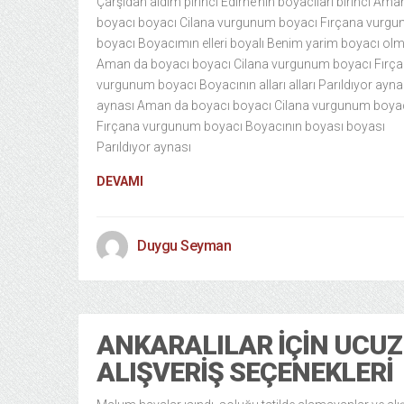
Çarşıdan aldım pirinci Edirne’nin boyacıları birinci Ama
boyacı boyacı Cilana vurgunum boyacı Fırçana vurg
boyacı Boyacımın elleri boyalı Benim yarim boyacı olm
Aman da boyacı boyacı Cilana vurgunum boyacı Fırç
vurgunum boyacı Boyacının alları alları Parıldıyor ayna
aynası Aman da boyacı boyacı Cilana vurgunum boya
Fırçana vurgunum boyacı Boyacının boyası boyası
Parıldıyor aynası
DEVAMI
Duygu Seyman
ANKARALILAR İÇIN UCUZ
ALIŞVERIŞ SEÇENEKLERI