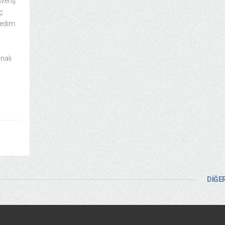
şveriş
ç
tedim:
nalı
DİĞER