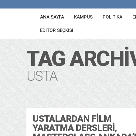
ANA SAYFA
KAMPÜS
POLITIKA
E
EDITÖR SEÇKISI
TAG ARCHI
USTA
USTALARDAN FILM
YARATMA DERSLERI,