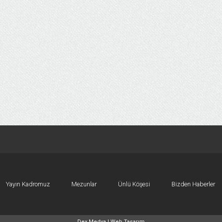
Yayın Kadromuz
Mezunlar
Ünlü Köşesi
Bizden Haberler
Dex Medya |
Web Tasarım