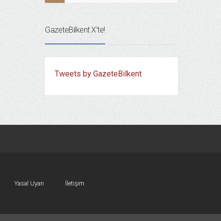
GazeteBilkent X’te!
Tweets by GazeteBilkent
Yasal Uyarı
İletişim