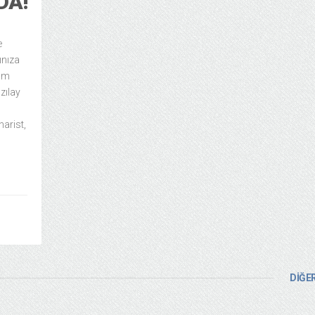
DA!
e
ınıza
tam
zılay
narist,
DİĞER