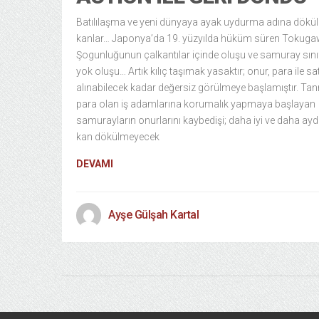
Batılılaşma ve yeni dünyaya ayak uydurma adına dökü
kanlar… Japonya’da 19. yüzyılda hüküm süren Tokug
Şogunluğunun çalkantılar içinde oluşu ve samuray sını
yok oluşu… Artık kılıç taşımak yasaktır; onur, para ile sa
alınabilecek kadar değersiz görülmeye başlamıştır. Tanr
para olan iş adamlarına korumalık yapmaya başlayan
samurayların onurlarını kaybedişi; daha iyi ve daha aydı
kan dökülmeyecek
DEVAMI
Ayşe Gülşah Kartal