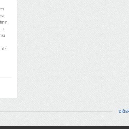
len
awa
fının
tın
ısı
nlık,
DİĞER