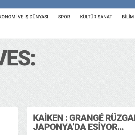
KONOMI VE İŞ DÜNYASI
SPOR
KÜLTÜR SANAT
BILIM
VES:
KAIKEN : GRANGÉ RÜZGA
JAPONYA’DA ESIYOR…