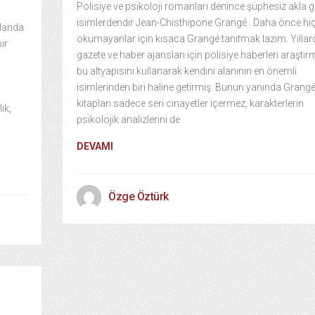
Polisiye ve psikoloji romanları denince şüphesiz akla ge
isimlerdendir Jean-Chisthipone Grangé . Daha önce hi
alanda
okumayanlar için kısaca Grangé tanıtmak lazım. Yıllar
ir
gazete ve haber ajansları için polisiye haberleri araştır
bu altyapısını kullanarak kendini alanının en önemli
isimlerinden biri haline getirmiş. Bunun yanında Grang
kitapları sadece seri cinayetler içermez, karakterlerin
ık,
psikolojik analizlerini de
DEVAMI
Özge Öztürk