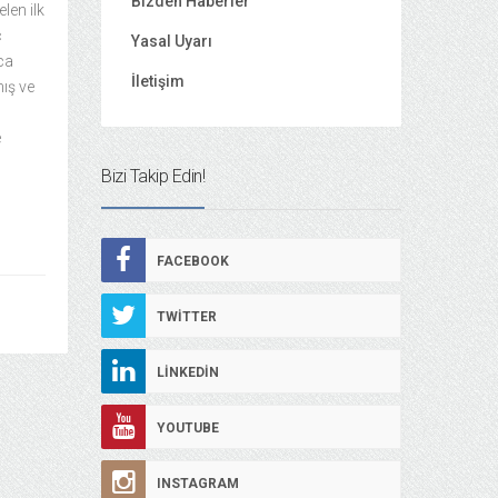
Bizden Haberler
len ilk
ç
Yasal Uyarı
ca
İletişim
mış ve
é
Bizi Takip Edin!
FACEBOOK
TWITTER
LINKEDIN
YOUTUBE
INSTAGRAM