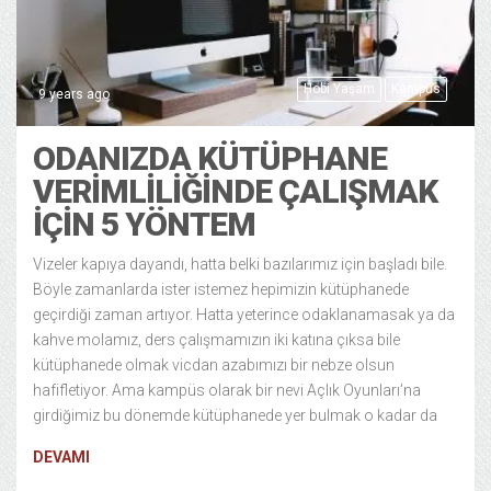
Hobi Yaşam
Kampüs
9 years ago
ODANIZDA KÜTÜPHANE
VERIMLILIĞINDE ÇALIŞMAK
IÇIN 5 YÖNTEM
Vizeler kapıya dayandı, hatta belki bazılarımız için başladı bile.
Böyle zamanlarda ister istemez hepimizin kütüphanede
geçirdiği zaman artıyor. Hatta yeterince odaklanamasak ya da
kahve molamız, ders çalışmamızın iki katına çıksa bile
kütüphanede olmak vicdan azabımızı bir nebze olsun
hafifletiyor. Ama kampüs olarak bir nevi Açlık Oyunları’na
girdiğimiz bu dönemde kütüphanede yer bulmak o kadar da
DEVAMI