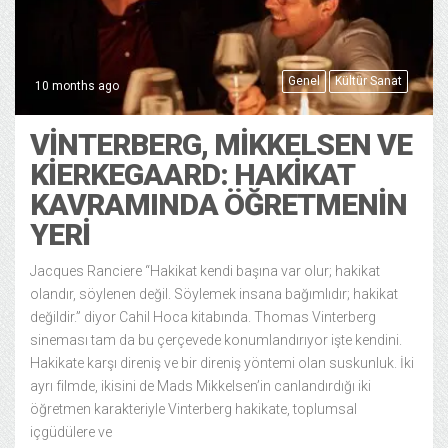
Genel
Kültür Sanat
10 months ago
VINTERBERG, MIKKELSEN VE
KIERKEGAARD: HAKIKAT
KAVRAMINDA ÖĞRETMENIN
YERI
Jacques Ranciere “Hakikat kendi başına var olur; hakikat
olandır, söylenen değil. Söylemek insana bağımlıdır; hakikat
değildir.” diyor Cahil Hoca kitabında. Thomas Vinterberg
sineması tam da bu çerçevede konumlandırıyor işte kendini.
Hakikate karşı direniş ve bir direniş yöntemi olan suskunluk. İki
ayrı filmde, ikisini de Mads Mikkelsen’in canlandırdığı iki
öğretmen karakteriyle Vinterberg hakikate, toplumsal
içgüdülere ve