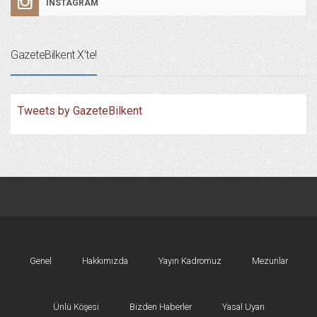
INSTAGRAM
GazeteBilkent X’te!
Tweets by GazeteBilkent
Genel
Hakkımızda
Yayın Kadromuz
Mezunlar
Ünlü Köşesi
Bizden Haberler
Yasal Uyarı