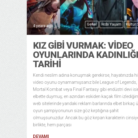
Genel
Hobi Yaşam
Kültür
4 years ago
KIZ GIBI VURMAK: VIDEO
OYUNLARINDA KADINLIĞ
TARIHI
Kendi neslim adına konuşmak gerekirse, hayatınızda h
video oyunu oynamamışsanız bile League of Legends,
Mortal Kombat veya Final Fantasy gibi endüstri devi isi
elbette duymuş; en azından eskiden kaçak film izlediği
web sitelerinde yandaki reklam barlarında elbet birkaç 
oyun şampiyonunun size göz kırptığına şahit
olmuşsunuzdur. Ancak bu göz kırpan karakterin cinsiye
birlikte, hem parçası
DEVAMI