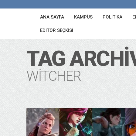
ANA SAYFA
KAMPÜS
POLITIKA
E
EDITÖR SEÇKISI
TAG ARCHI
WITCHER