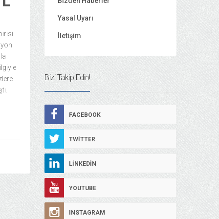
TL
Bizden Haberler
Yasal Uyarı
irisi
İletişim
lyon
la
lgiyle
Bizi Takip Edin!
zlere
tı.
FACEBOOK
TWITTER
LINKEDIN
YOUTUBE
INSTAGRAM