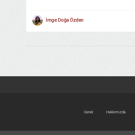
İmge Doğa Özden
Genel
Hakkımızda