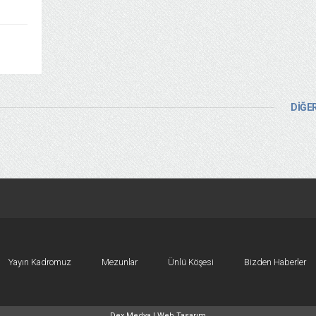
DİĞER
Yayın Kadromuz
Mezunlar
Ünlü Köşesi
Bizden Haberler
Dex Medya |
Web Tasarım