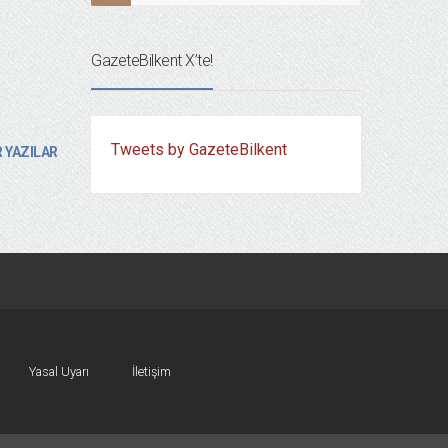
GazeteBilkent X’te!
Tweets by GazeteBilkent
 YAZILAR
Yasal Uyarı
İletişim