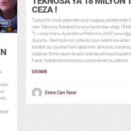
TEKNOSA’YA 18 MILYON 
CEZA !
Türkiye’nin önde gelen teknoloji mağaza şirketlerinden b
 Sanat
olan Teknosa, Rekabet Kurumu tarafından aldığı 18 Mi
TL cezayı Kamu Aydınlatma Platformu (KAP) aracılığıy
duyurdu. Ülkemizde son yıllarda oyun sektörüne artan i
beraber, bu oyunları hem dijital hem de kutulu olarak bi
IN
ulaştıran firma sayısı da aynı oranda artmaya başlamış
Fakat, fiyatlandırma konusu ise tamamen bu sektöre
iç
DEVAMI
mleri
miz
Emre Can Yarar
ünlü
tiyle