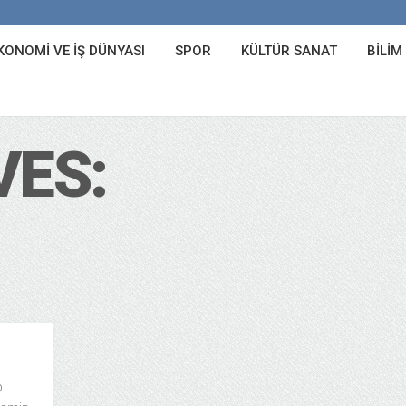
KONOMI VE İŞ DÜNYASI
SPOR
KÜLTÜR SANAT
BILIM
VES:
p