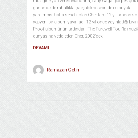
müziğine yön veren Madonna, Lady Gaga gibi pek çok 
günümüzde rahatlıkla çalışabilmesinin de en büyük
yardımcısı hatta sebebi olan Cher tam 12 yıl aradan s
yepyeni bir albüm yayınladı. 12 yıl önce yayınladığı Livi
Proof albümünün ardından, The Farewell Tour‘la müzi
dünyasına veda eden Cher, 2002’deki
DEVAMI
Ramazan Çetin