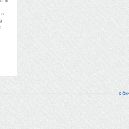
ismin
onra
ng
k
DİĞER