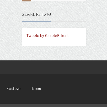
GazeteBilkent X’te!
Tweets by GazeteBilkent
Yasal Uyarı
İletişim