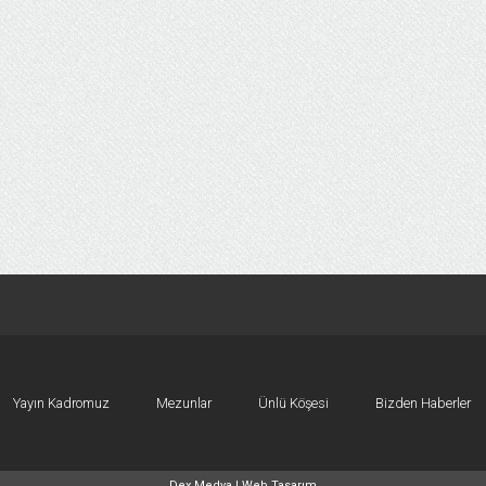
Yayın Kadromuz
Mezunlar
Ünlü Köşesi
Bizden Haberler
Dex Medya |
Web Tasarım