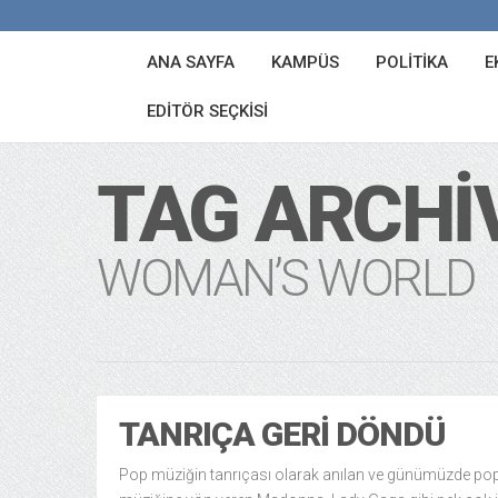
ANA SAYFA
KAMPÜS
POLITIKA
E
EDITÖR SEÇKISI
TAG ARCHI
WOMAN’S WORLD
TANRIÇA GERI DÖNDÜ
Pop müziğin tanrıçası olarak anılan ve günümüzde po