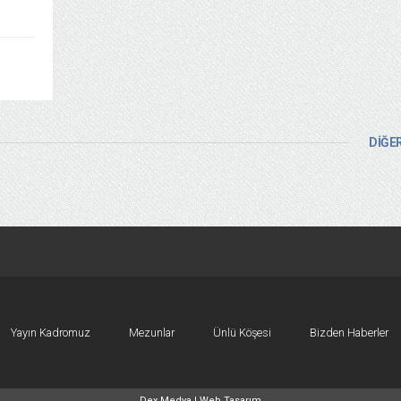
DİĞER
Yayın Kadromuz
Mezunlar
Ünlü Köşesi
Bizden Haberler
Dex Medya |
Web Tasarım