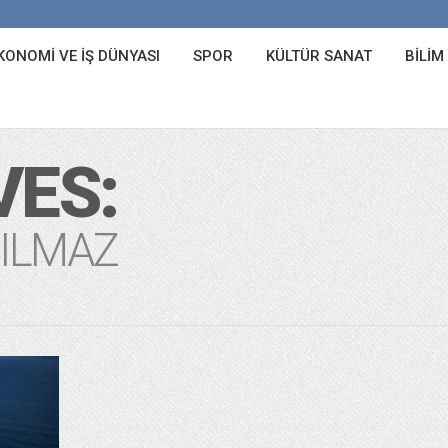
KONOMI VE İŞ DÜNYASI
SPOR
KÜLTÜR SANAT
BILIM
VES:
ŞILMAZ