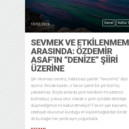
Genel
Kültür
13/02/2026
SEVMEK VE ETKILENMEM
ARASINDA: ÖZDEMIR
ASAF’IN “DENIZE” ŞIIRI
ÜZERINE
Şiir okumayı severiz, hatta bazı şairleri “favorimiz” diye
ayırırız. Ancak bazen, o favori şairin bir şiiri bizi hiç
yakalamaz. Böyle anlarda şiirin kendisini mi yetersiz
bulmalıyız, yoksa okur olarak o şiirin içindeki derinliğe
düşmediğimizi mi kabul etmeliyiz? Favori şair kavramı,
edebiyat okurunun kurduğu en kişisel bağlardan biridir.
de bu bağın her şiirde aynı yoğunlukla