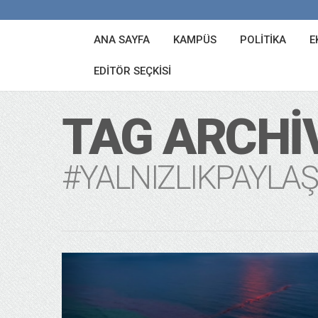
ANA SAYFA
KAMPÜS
POLITIKA
E
EDITÖR SEÇKISI
TAG ARCHI
#YALNIZLIKPAYLA