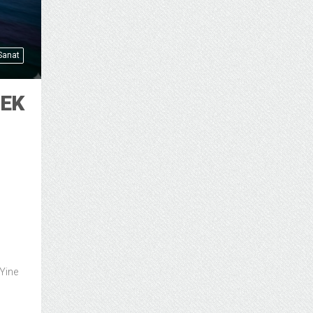
 Sanat
EK
 Yine