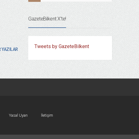
GazeteBilkent X’te!
Tweets by GazeteBilkent
 YAZILAR
Yasal Uyarı
İletişim