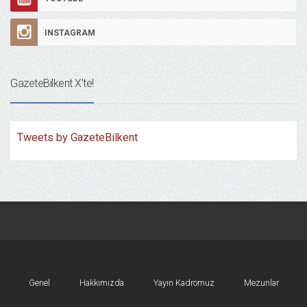
INSTAGRAM
GazeteBilkent X’te!
Tweets by GazeteBilkent
Genel
Hakkımızda
Yayın Kadromuz
Mezunlar