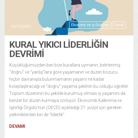
Ekonomi ve Iş Dünyası
Genel
13/12/2022
KURAL YIKICI LİDERLİĞİN
DEVRİMİ
Küçüklüğümüzden beri bize kurallara uymanın, belirlenmiş
“doğru” ve “yanlış”lara göre yaşamanın ve düzen bozucu
hiçbir davranışta bulunmamanın yaşamı ne kadar
kolaylaştıracağı ve “doğru” yaşama şeklinin bu olduğu öğretilir.
Toplum düzeninin bu şekilde kurulmuş olması iş yaşamını da
benzer bir düzen kurmaya zorluyor. Ekonomik Kalkınma ve
İşbirliği Örgütü’nün (OECD) açıkladığı 21. yüzyıl için gereken
yetkinliklerden biri de “liderlik”.
DEVAMI