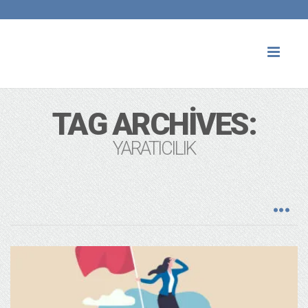
Toggl
naviga
TAG ARCHIVES:
YARATICILIK