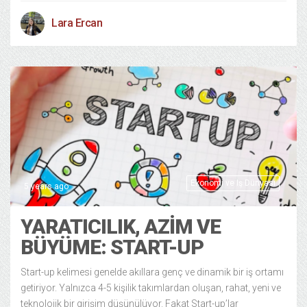
Lara Ercan
Ekonomi ve Iş Dünyası
5 years ago
YARATICILIK, AZIM VE
BÜYÜME: START-UP
Start-up kelimesi genelde akıllara genç ve dinamik bir iş ortamı
getiriyor. Yalnızca 4-5 kişilik takımlardan oluşan, rahat, yeni ve
teknolojik bir girişim düşünülüyor. Fakat Start-up’lar