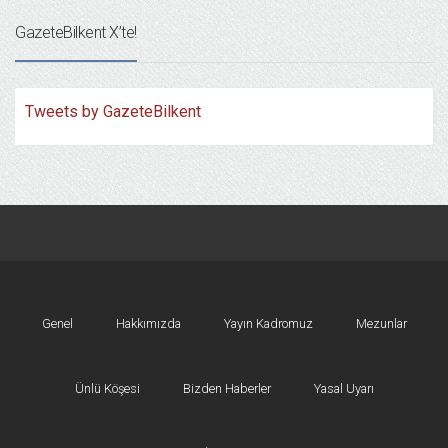
GazeteBilkent X’te!
Tweets by GazeteBilkent
Genel
Hakkımızda
Yayın Kadromuz
Mezunlar
Ünlü Köşesi
Bizden Haberler
Yasal Uyarı