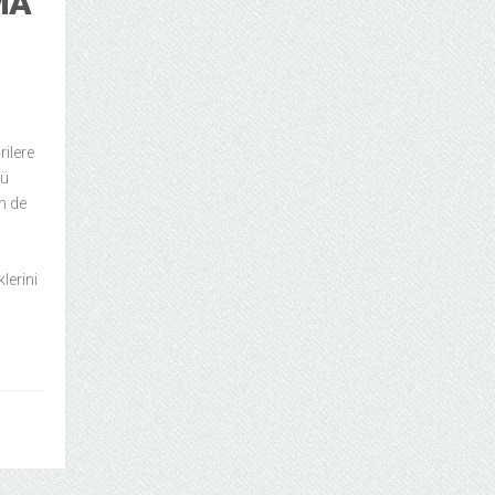
MA
ilere
kü
m de
lerini