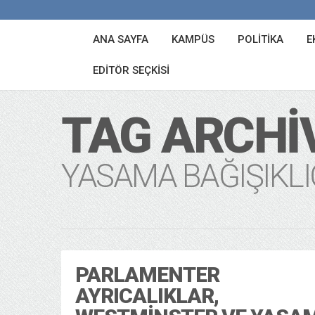
ANA SAYFA
KAMPÜS
POLITIKA
E
EDITÖR SEÇKISI
TAG ARCHI
YASAMA BAĞIŞIKLI
PARLAMENTER
AYRICALIKLAR,