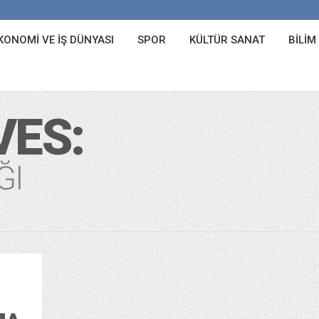
KONOMI VE İŞ DÜNYASI
SPOR
KÜLTÜR SANAT
BILIM
VES:
ĞI