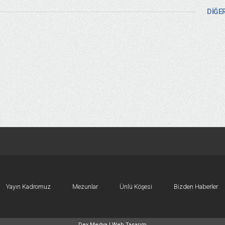
DİĞER
Yayın Kadromuz
Mezunlar
Ünlü Köşesi
Bizden Haberler
Dex Medya |
Web Tasarım