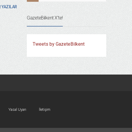
 YAZILAR
GazeteBilkent X’te!
Tweets by GazeteBilkent
Yasal Uyarı
İletişim