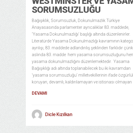
WESTMINSTER VE YASA
SORUMSUZLUĞU
Bağışıklık, Sorumsuzluk, Dokunulmazlık Türkiye
Anayasasında parlamenter ayrıcalıklar 83. maddede,
‘Yasama Dokunulmazlığı’ başlığı altında düzenlenirler.
Literatürde Yasama Dokunulmazlığı kavramının kategor
ayrılışı, 83. maddede adlandırılış şeklinden farklıdır çün
aslında 83. madde hem yasama sorumsuzluğunu he
yasama dokunulmazlığını düzenlemektedir. Yasama
Bağışıklığı adı altında toplanabilecek bu iki kavramdan
‘yasama sorumsuzluğu’ milletvekillerinin ifade özgürlük
koruyan, devamlı, kaldırılamayan ve istisnası olmayan
DEVAMI
Dicle Kızılkan