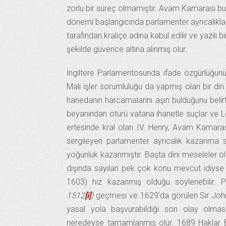
zorlu bir süreç olmamıştır. Avam Kamarası b
dönemi başlangıcında parlamenter ayrıcalıkları
tarafından kraliçe adına kabul edilir ve yazılı
şekilde güvence altına alınmış olur.
İngiltere Parlamentosunda ifade özgürlüğün
Mali işler sorumluluğu da yapmış olan bir 
hanedanın harcamalarını aşırı bulduğunu belirt
beyanından ötürü vatana ihanetle suçlar ve L
ertesinde kral olan IV. Henry, Avam Kamarası
sergileyen parlamenter ayrıcalık kazanma sü
yoğunluk kazanmıştır. Başta dini meseleler
dışında sayılan pek çok konu mevcut idiyse d
1603) hız kazanmış olduğu söylenebilir. 
1512
[i]
)
geçmesi ve 1629’da görülen Sir John 
yasal yola başvurabildiği son olay olmas
neredeyse tamamlanmış olur. 1689 Haklar B