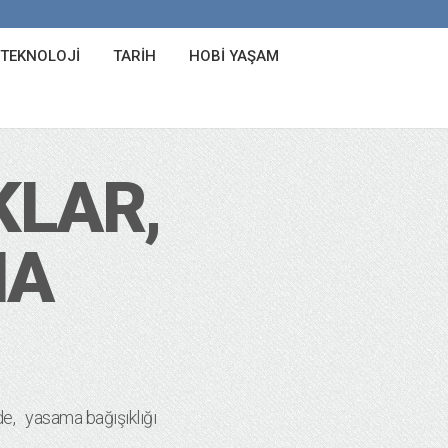
 TEKNOLOJI
TARIH
HOBI YAŞAM
KLAR,
MA
de
yasama bağışıklığı