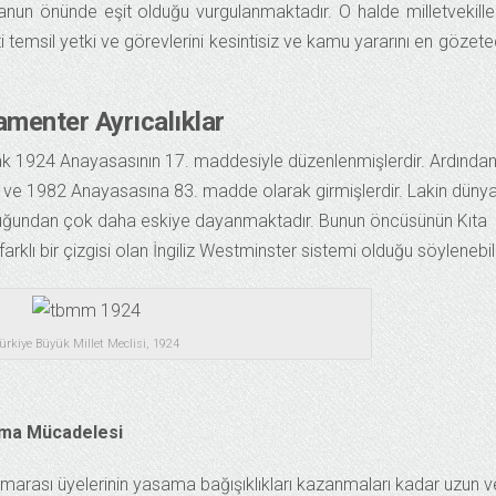
un önünde eşit olduğu vurgulanmaktadır. O halde milletvekille
ti temsil yetki ve görevlerini kesintisiz ve kamu yararını en gözet
amenter Ayrıcalıklar
larak 1924 Anayasasının 17. maddesiyle düzenlenmişlerdir. Ardında
ve 1982 Anayasasına 83. madde olarak girmişlerdir. Lakin düny
 olduğundan çok daha eskiye dayanmaktadır. Bunun öncüsünün Kıta
klı bir çizgisi olan İngiliz Westminster sistemi olduğu söylenebili
ürkiye Büyük Millet Meclisi, 1924
ma Mücadelesi
marası üyelerinin yasama bağışıklıkları kazanmaları kadar uzun v