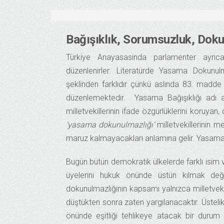
Bağışıklık, Sorumsuzluk, Dok
Türkiye Anayasasında parlamenter ayrıc
düzenlenirler. Literatürde Yasama Dokunulm
şeklinden farklıdır çünkü aslında 83. ma
düzenlemektedir. Yasama Bağışıklığı adı 
milletvekillerinin ifade özgürlüklerini koruya
‘yasama dokunulmazlığı’
milletvekillerinin m
maruz kalmayacakları anlamına gelir. Yasama doku
Bugün bütün demokratik ülkelerde farklı isim
üyelerini hukuk önünde üstün kılmak de
dokunulmazlığının kapsamı yalnızca milletvekill
düştükten sonra zaten yargılanacaktır. Üst
önünde eşitliği tehlikeye atacak bir durum