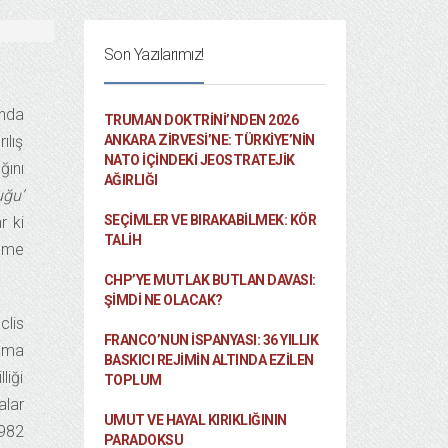
Son Yazılarımız!
nda
TRUMAN DOKTRINI’NDEN 2026
ılış
ANKARA ZIRVESI’NE: TÜRKIYE’NIN
NATO İÇINDEKI JEOSTRATEJIK
ını
AĞIRLIĞI
ğu’
SEÇIMLER VE BIRAKABILMEK: KÖR
r ki
TALIH
leme
CHP’YE MUTLAK BUTLAN DAVASI:
ŞİMDİ NE OLACAK?
clis
FRANCO’NUN İSPANYASI: 36 YILLIK
ama
BASKICI REJIMIN ALTINDA EZILEN
liği
TOPLUM
alar
UMUT VE HAYAL KIRIKLIĞININ
1982
PARADOKSU