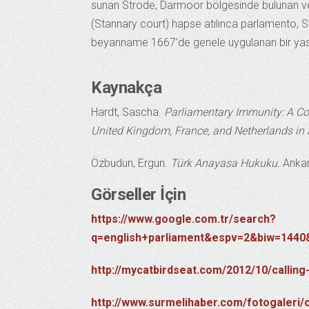
sunan Strode, Darmoor bölgesinde bulunan ve
(Stannary court) hapse atılınca parlamento, 
beyanname 1667’de genele uygulanan bir yasa h
Kaynakça
Hardt, Sascha.
Parliamentary Immunity: A Co
United Kingdom, France, and Netherlands in 
Özbudun, Ergun.
Türk Anayasa Hukuku.
Ankara
Görseller İçin
https://www.google.com.tr/search?
q=english+parliament&espv=2&biw=14
http://mycatbirdseat.com/2012/10/calling-
http://www.surmelihaber.com/fotogaleri/