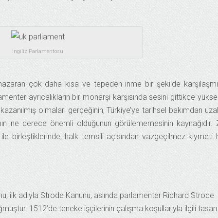
İngiliz Parlamentosu
ye nazaran çok daha kısa ve tepeden inme bir şekilde karşılaşmış
nter ayrıcalıkların bir monarşi karşısında sesini gittikçe yükse
kazanılmış olmaları gerçeğinin, Türkiye’ye tarihsel bakımdan uzak
rının ne derece önemli olduğunun görülememesinin kaynağıdır. 
le birleştiklerinde, halk temsili açısından vazgeçilmez kıymeti 
u, ilk adıyla Strode Kanunu, aslında parlamenter Richard Strode
ştur. 1512’de teneke işçilerinin çalışma koşullarıyla ilgili tasarı