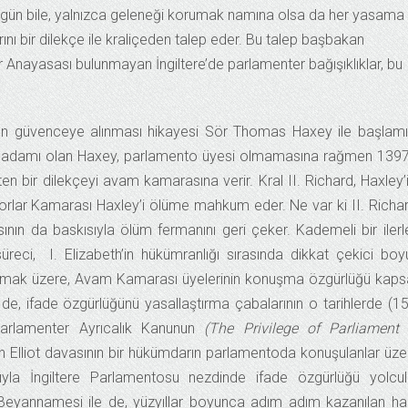
ugün bile, yalnızca geleneği korumak namına olsa da her yasama
nı bir dilekçe ile kraliçeden talep eder. Bu talep başbakan
 bir Anayasası bulunmayan İngiltere’de parlamenter bağışıklıklar, bu
ün güvenceye alınması hikayesi Sör Thomas Haxey ile başlamış
din adamı olan Haxey, parlamento üyesi olmamasına rağmen 139
en bir dilekçeyi avam kamarasına verir. Kral II. Richard, Haxley’
orlar Kamarası Haxley’i ölüme mahkum eder. Ne var ki II. Richar
nın da baskısıyla ölüm fermanını geri çeker. Kademeli bir ilerl
reci, I. Elizabeth’in hükümranlığı sırasında dikkat çekici boy
 olmak üzere, Avam Kamarası üyelerinin konuşma özgürlüğü kap
e, ifade özgürlüğünü yasallaştırma çabalarının o tarihlerde (1
Parlamenter Ayrıcalık Kanunun
(The Privilege of Parliament
Elliot davasının bir hükümdarın parlamentoda konuşulanlar üze
ıyla İngiltere Parlamentosu nezdinde ifade özgürlüğü yolcu
eyannamesi ile de, yüzyıllar boyunca adım adım kazanılan ha