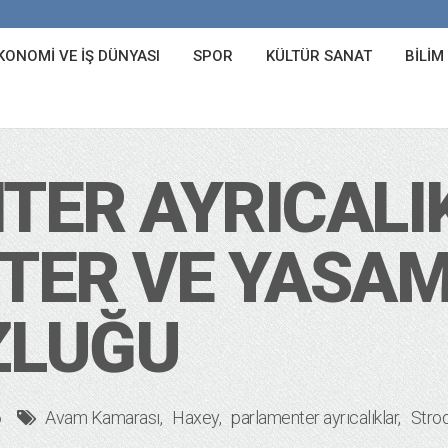
KONOMI VE İŞ DÜNYASI
SPOR
KÜLTÜR SANAT
BILIM
ER AYRICALI
TER VE YASA
ZLUĞU
6
Avam Kamarası
Haxey
parlamenter ayrıcalıklar
Stro