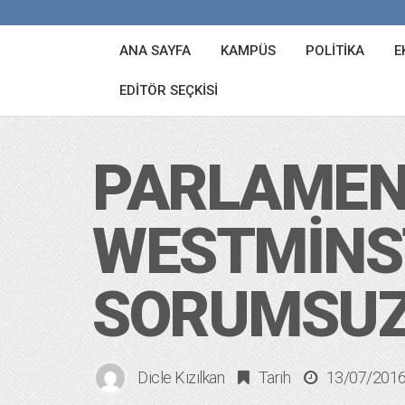
ANA SAYFA
KAMPÜS
POLITIKA
E
EDITÖR SEÇKISI
PARLAMENT
WESTMINS
SORUMSU
Dicle Kızılkan
Tarih
13/07/201