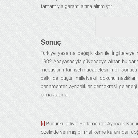
tamamıyla garanti altına alınmıştır.
Sonuç
Türkiye yasama bağışıklıkları ile İngiltere’
1982 Anayasasıyla güvenceye alınan bu parlame
mebusların tarihsel mücadelesinin bir sonucu 
belki de bugün milletvekili dokunulmazlıkla
parlamenter ayrıcalıklar demokrasi geleneği i
olmaktadırlar.
[i]
Bugünkü adıyla Parlamenter Ayrıcalık Kanun
özelinde verilmiş bir mahkeme kararından doğmu