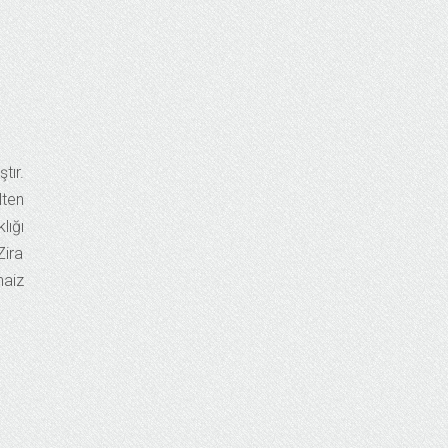
tır.
lten
lığı
Zira
haiz