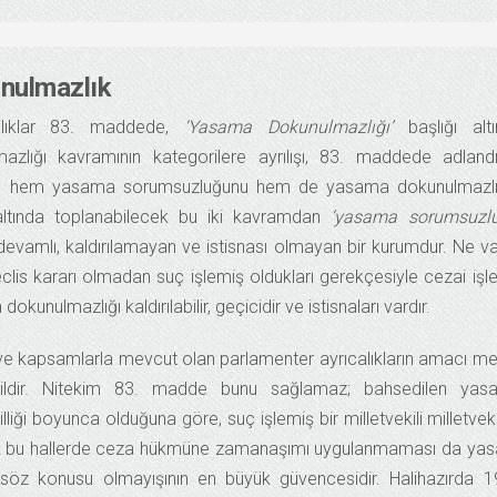
unulmazlık
alıklar 83. maddede,
‘Yasama Dokunulmazlığı’
başlığı altı
azlığı kavramının kategorilere ayrılışı, 83. maddede adlandır
dde hem yasama sorumsuzluğunu hem de yasama dokunulmazlığ
altında toplanabilecek bu iki kavramdan
‘yasama sorumsuzlu
n, devamlı, kaldırılamayan ve istisnası olmayan bir kurumdur. Ne va
eclis kararı olmadan suç işlemiş oldukları gerekçesiyle cezai iş
nulmazlığı kaldırılabilir, geçicidir ve istisnaları vardır.
 ve kapsamlarla mevcut olan parlamenter ayrıcalıkların amacı me
ğildir. Nitekim 83. madde bunu sağlamaz; bahsedilen yas
iği boyunca olduğuna göre, suç işlemiş bir milletvekili milletvekil
elik bu hallerde ceza hükmüne zamanaşımı uygulanmaması da yas
 söz konusu olmayışının en büyük güvencesidir. Halihazırda 