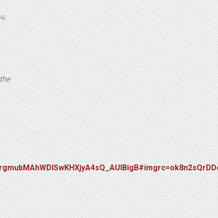
Bu
the
xjZrgmubMAhWDlSwKHXjyA4sQ_AUIBigB#imgrc=ok8n2sQrD