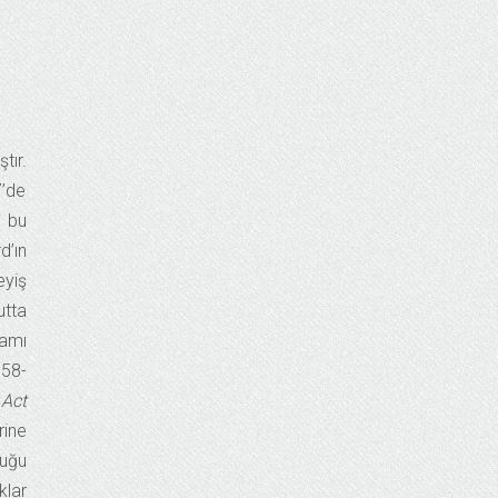
tır.
7’de
i bu
d’ın
eyiş
utta
samı
558-
 Act
rine
luğu
klar