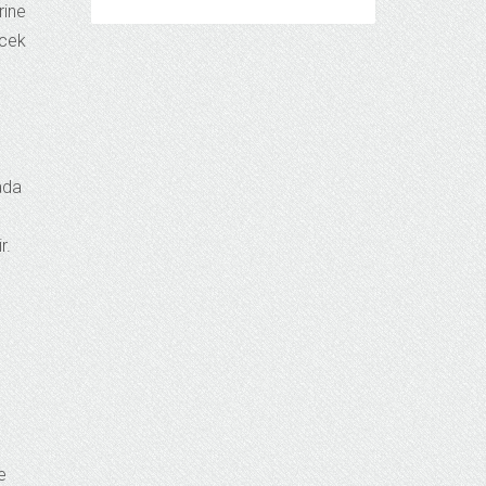
rine
ecek
n
ada
r.
e