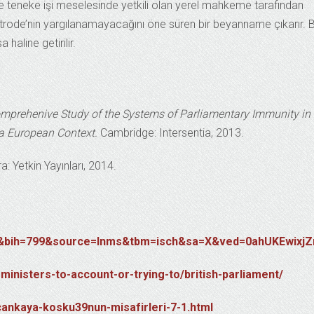
 teneke işi meselesinde yetkili olan yerel mahkeme tarafından
Strode’nin yargılanamayacağını öne süren bir beyanname çıkarır. 
aline getirilir.
mprehenive Study of the Systems of Parliamentary Immunity in 
a European Context.
Cambridge: Intersentia, 2013.
: Yetkin Yayınları, 2014.
40&bih=799&source=lnms&tbm=isch&sa=X&ved=0ahUKEwi
ministers-to-account-or-trying-to/british-parliament/
cankaya-kosku39nun-misafirleri-7-1.html