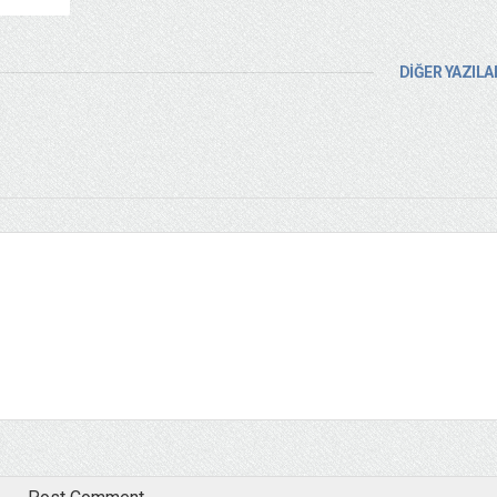
DİĞER YAZILA