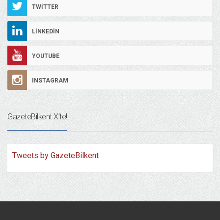
TWITTER
LINKEDIN
YOUTUBE
INSTAGRAM
GazeteBilkent X’te!
Tweets by GazeteBilkent