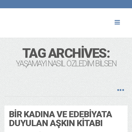
Toggl
naviga
TAG ARCHIVES:
YAŞAMAYI NASIL ÖZLEDIM BILSEN
BIR KADINA VE EDEBIYATA
DUYULAN AŞKIN KITABI