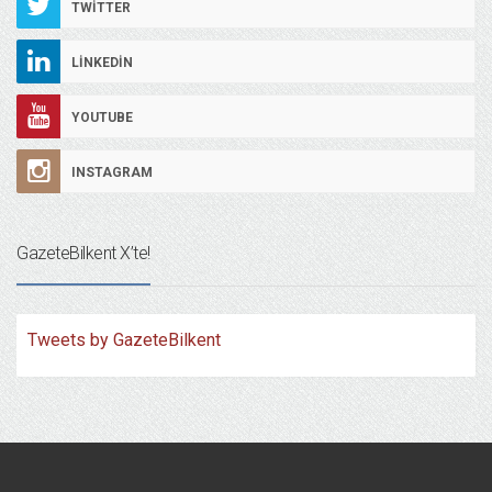
TWITTER
LINKEDIN
YOUTUBE
INSTAGRAM
GazeteBilkent X’te!
Tweets by GazeteBilkent