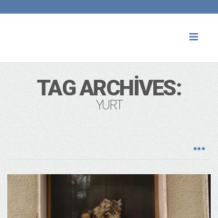
Toggl
naviga
TAG ARCHIVES:
YURT