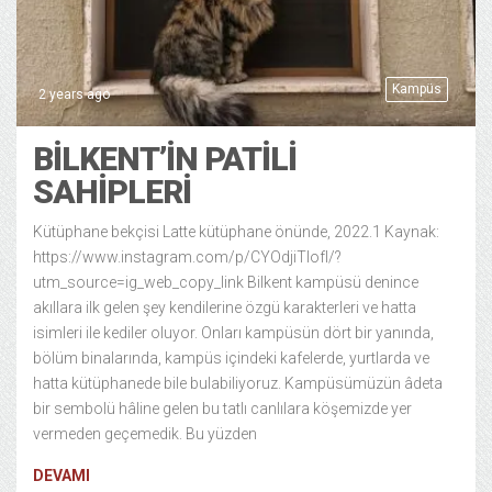
Kampüs
2 years ago
BİLKENT’İN PATİLİ
SAHİPLERİ
Kütüphane bekçisi Latte kütüphane önünde, 2022.1 Kaynak:
https://www.instagram.com/p/CYOdjiTIofI/?
utm_source=ig_web_copy_link Bilkent kampüsü denince
akıllara ilk gelen şey kendilerine özgü karakterleri ve hatta
isimleri ile kediler oluyor. Onları kampüsün dört bir yanında,
bölüm binalarında, kampüs içindeki kafelerde, yurtlarda ve
hatta kütüphanede bile bulabiliyoruz. Kampüsümüzün âdeta
bir sembolü hâline gelen bu tatlı canlılara köşemizde yer
vermeden geçemedik. Bu yüzden
DEVAMI