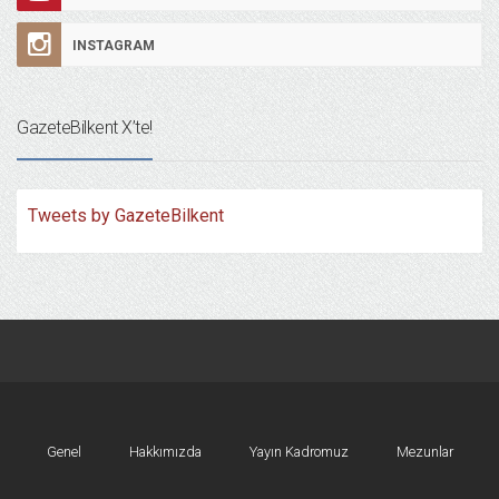
INSTAGRAM
GazeteBilkent X’te!
Tweets by GazeteBilkent
Genel
Hakkımızda
Yayın Kadromuz
Mezunlar