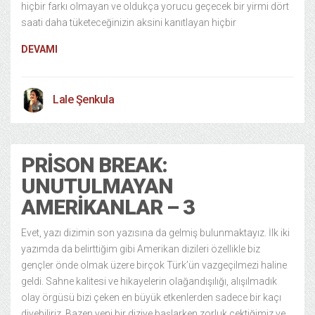
hiçbir farkı olmayan ve oldukça yorucu geçecek bir yirmi dört
saati daha tüketeceğinizin aksini kanıtlayan hiçbir
DEVAMI
Lale Şenkula
PRISON BREAK:
UNUTULMAYAN
AMERIKANLAR – 3
Evet, yazı dizimin son yazısına da gelmiş bulunmaktayız. İlk iki
yazımda da belirttiğim gibi Amerikan dizileri özellikle biz
gençler önde olmak üzere birçok Türk’ün vazgeçilmezi haline
geldi. Sahne kalitesi ve hikayelerin olağandışılığı, alışılmadık
olay örgüsü bizi çeken en büyük etkenlerden sadece bir kaçı
diyebiliriz. Bazen yeni bir diziye başlarken zorluk çektiğimiz ve