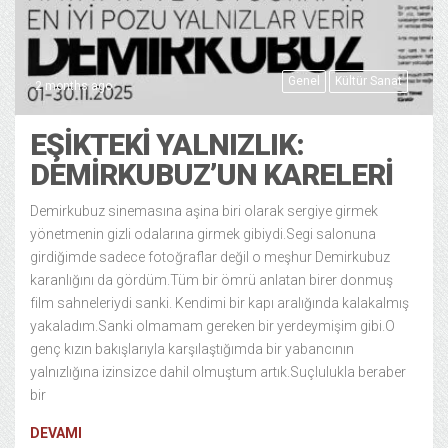
Genel
Kültür Sanat
2 months ago
EŞIKTEKI YALNIZLIK:
DEMIRKUBUZ’UN KARELERI
Demirkubuz sinemasına aşina biri olarak sergiye girmek
yönetmenin gizli odalarına girmek gibiydi.Segi salonuna
girdiğimde sadece fotoğraflar değil o meşhur Demirkubuz
karanlığını da gördüm.Tüm bir ömrü anlatan birer donmuş
film sahneleriydi sanki. Kendimi bir kapı aralığında kalakalmış
yakaladım.Sanki olmamam gereken bir yerdeymişim gibi.O
genç kızın bakışlarıyla karşılaştığımda bir yabancının
yalnızlığına izinsizce dahil olmuştum artık.Suçlulukla beraber
bir
DEVAMI