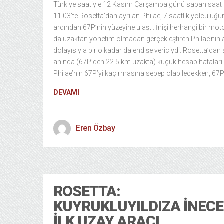
Türkiye saatiyle 12 Kasım Çarşamba günü sabah saat
11.03’te Rosetta’dan ayrılan Philae, 7 saatlik yolculuğu
ardından 67P’nin yüzeyine ulaştı. İnişi herhangi bir mot
da uzaktan yönetim olmadan gerçekleştiren Philae’nin a
dolayısıyla bir o kadar da endişe vericiydi. Rosetta’dan a
anında (67P’den 22.5 km uzakta) küçük hesap hataları 
Philae’nin 67P’yi kaçırmasına sebep olabilecekken, 67P
DEVAMI
Eren Özbay
ROSETTA:
KUYRUKLUYILDIZA İNEC
İLK UZAY ARACI