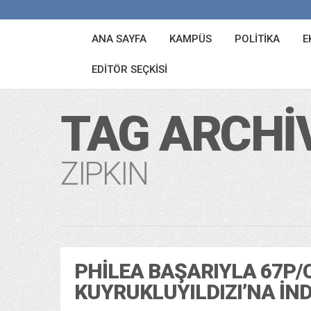
ANA SAYFA
KAMPÜS
POLITIKA
E
EDITÖR SEÇKISI
TAG ARCHI
ZIPKIN
PHILEA BAŞARIYLA 67P/
KUYRUKLUYILDIZI’NA İND