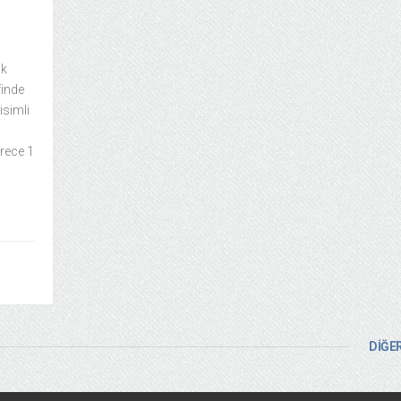
lk
finde
simli
örece 1
DİĞER