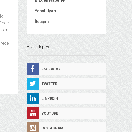
Bizden Haberler
Yasal Uyarı
lk
İletişim
finde
isimli
örece 1
Bizi Takip Edin!
FACEBOOK
TWITTER
LINKEDIN
YOUTUBE
INSTAGRAM