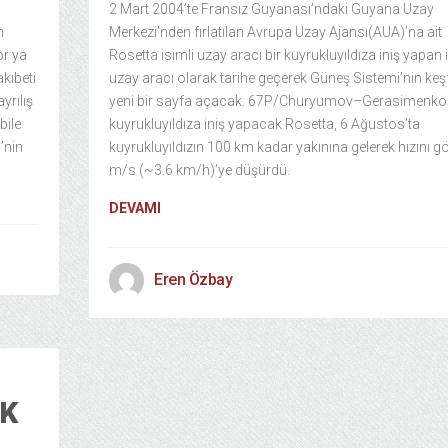
2 Mart 2004’te Fransız Guyanası’ndaki Guyana Uzay
n
Merkezi’nden fırlatılan Avrupa Uzay Ajansı(AUA)’na ait
or ya
Rosetta isimli uzay aracı bir kuyrukluyıldıza iniş yapan i
kıbeti
uzay aracı olarak tarihe geçerek Güneş Sistemi’nin keş
yrılış
yeni bir sayfa açacak. 67P/Churyumov–Gerasimenko 
bile
kuyrukluyıldıza iniş yapacak Rosetta, 6 Ağustos’ta
’nin
kuyrukluyıldızın 100 km kadar yakınına gelerek hızını g
m/s (~3.6 km/h)’ye düşürdü.
DEVAMI
Eren Özbay
EK