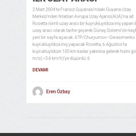
2 Mart 2004’te Fransız Guyanası’ndaki Guyana Uzay
Merkezi’nden fırlatılan Avrupa Uzay Ajansı(AUA)’na ait
Rosetta isimli uzay aracı bir kuyrukluyıldıza iniş yapan i
uzay aracı olarak tarihe geçerek Güneş Sistemi’nin keş
yeni bir sayfa açacak. 67P/Churyumov–Gerasimenko i
kuyrukluyıldıza iniş yapacak Rosetta, 6 Ağustos’ta
kuyrukluyıldızın 100 km kadar yakınına gelerek hızını g
m/s(~3.6 km/h)’ye düşürdü. 6
DEVAMI
Eren Özbay