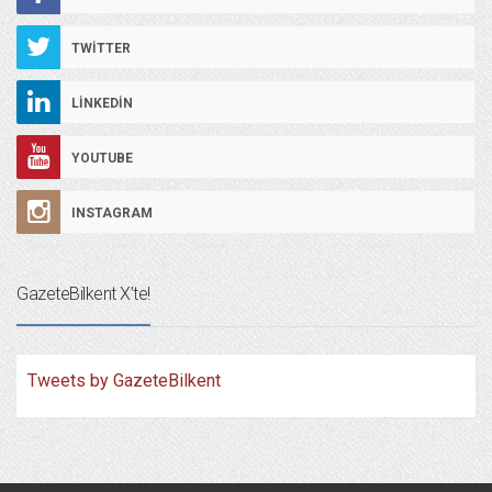
TWITTER
LINKEDIN
YOUTUBE
INSTAGRAM
GazeteBilkent X’te!
Tweets by GazeteBilkent